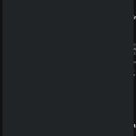
Prestige
SpinE
BESITZER:
JAHRES
Aurevia
10.000.0
IT
BESITZE
Group
GBL
LIZENZ:
Solution
Curacao
N.V.
LIZENZ:
Curacao
SpinBetter
Betist