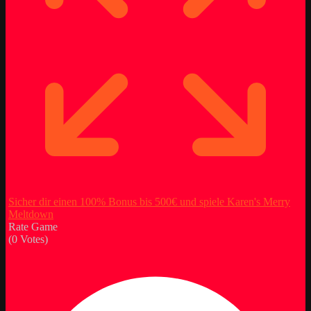
Sicher dir einen 100% Bonus bis 500€ und spiele Karen's Merry
Meltdown
Rate Game
(
0
Votes)