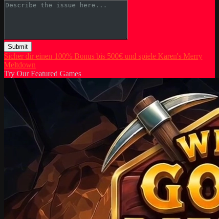
Submit
Sicher dir einen 100% Bonus bis 500€ und spiele Karen's Merry
Meltdown
Try Our Featured Games