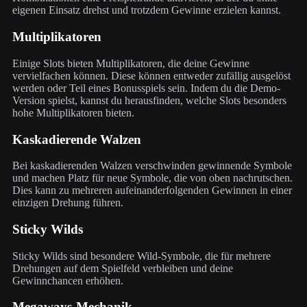
eigenen Einsatz drehst und trotzdem Gewinne erzielen kannst.
Multiplikatoren
Einige Slots bieten Multiplikatoren, die deine Gewinne
vervielfachen können. Diese können entweder zufällig ausgelöst
werden oder Teil eines Bonusspiels sein. Indem du die Demo-
Version spielst, kannst du herausfinden, welche Slots besonders
hohe Multiplikatoren bieten.
Kaskadierende Walzen
Bei kaskadierenden Walzen verschwinden gewinnende Symbole
und machen Platz für neue Symbole, die von oben nachrutschen.
Dies kann zu mehreren aufeinanderfolgenden Gewinnen in einer
einzigen Drehung führen.
Sticky Wilds
Sticky Wilds sind besondere Wild-Symbole, die für mehrere
Drehungen auf dem Spielfeld verbleiben und deine
Gewinnchancen erhöhen.
Megaways-Mechanik