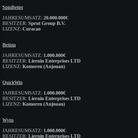
SpinBetter
JAHRESUMSATZ:
20.000.000€
BESITZER:
Sprut Group B.V.
LIZENZ:
Curacao
Betista
JAHRESUMSATZ:
1.000.000€
BESITZER:
Liernin Enterprises LTD
LIZENZ:
Komoren (Anjouan)
QuickWin
JAHRESUMSATZ:
1.000.000€
BESITZER:
Liernin Enterprises LTD
LIZENZ:
Komoren (Anjouan)
Wyns
JAHRESUMSATZ:
1.000.000€
BESITZER:
Liernin Enterprises LTD