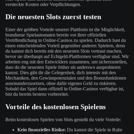
versteckte Kosten oder Verpflichtungen.
Die neuesten Slots zuerst testen
Einer der größten Vorteile unserer Plattform ist die Möglichkeit,
brandneue Spielautomaten bereits vor ihrer offiziellen
Veröffentlichung in Online-Casinos zu spielen. Dadurch hast du
einen entscheidenden Vorteil gegenüber anderen Spielern, denn
du kannst dich bereits mit den neuesten Slots vertraut machen,
bevor sie überhaupt auf Echtgeld-Plattformen verfügbar sind. Wir
arbeiten eng mit den Entwicklern zusammen, um sicherzustellen,
dass du die neuesten Spiele früher als anderswo ausprobieren
kannst. Dies gibt dir die Gelegenheit, dich intensiv mit den
Mechaniken, den Gewinnpotenzialen und den Bonusfunktionen
auseinanderzusetzen, ohne dafür eigenes Geld zu riskieren.
Sobald das Spiel dann offiziell in Online-Casinos verfügbar ist,
bist du bereits bestens vorbereitet.
Vorteile des kostenlosen Spielens
Beim kostenlosen Spielen von Slots genießt du viele Vorteile:
Kein finanzielles Risiko:
Du kannst die Spiele in Ruhe