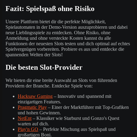
Fazit: Spielspaß ohne Risiko
Unsere Plattform bietet dir die perfekte Möglichkeit,
Spielautomaten in der Demo-Version auszuprobieren und dabei
neue Lieblingsspiele zu entdecken. Ohne Risiko, ohne
Anmeldung und ohne versteckte Kosten kannst du alle
Funktionen der neuesten Slots testen und dich optimal auf echtes
Spielvergnügen vorbereiten. Probiere es aus und entdecke die
spannenden Welten der Slots!
Die besten Slot-Provider
Wir bieten dir eine breite Auswahl an Slots von führenden
Providern der Branche. Entdecke Spiele von:
Hacksaw Gaming
– Innovativ und spannend mit
einzigartigen Features.
Pragmatic Play
– Einer der Marktführer mit Top-Grafiken
und hohen Gewinnen.
NetEnt
– Klassiker wie Starburst und Gonzo's Quest
warten auf dich.
Play'n GO
– Perfekte Mischung aus Spielspaß und
großartigen Boni.