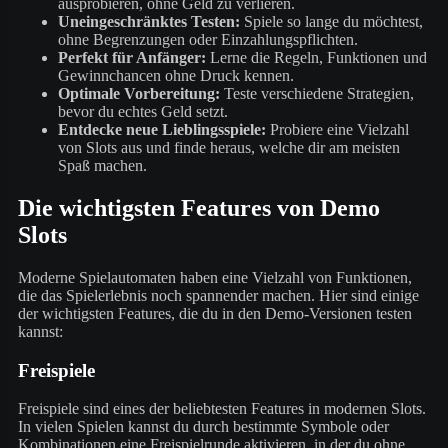
ausprobieren, ohne Geld zu verlieren.
Uneingeschränktes Testen:
Spiele so lange du möchtest,
ohne Begrenzungen oder Einzahlungspflichten.
Perfekt für Anfänger:
Lerne die Regeln, Funktionen und
Gewinnchancen ohne Druck kennen.
Optimale Vorbereitung:
Teste verschiedene Strategien,
bevor du echtes Geld setzt.
Entdecke neue Lieblingsspiele:
Probiere eine Vielzahl
von Slots aus und finde heraus, welche dir am meisten
Spaß machen.
Die wichtigsten Features von Demo
Slots
Moderne Spielautomaten haben eine Vielzahl von Funktionen,
die das Spielerlebnis noch spannender machen. Hier sind einige
der wichtigsten Features, die du in den Demo-Versionen testen
kannst:
Freispiele
Freispiele sind eines der beliebtesten Features in modernen Slots.
In vielen Spielen kannst du durch bestimmte Symbole oder
Kombinationen eine Freispielrunde aktivieren, in der du ohne