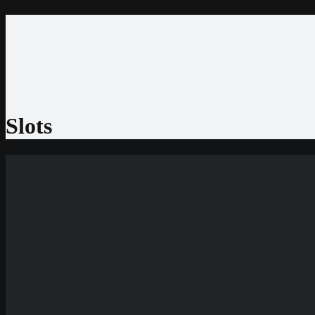
Home
Casinos
Bonis
Slots
Entw
News
Slots
Filter
Megaways