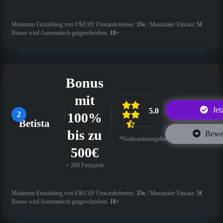
Minimum Einzahlung von €/$/£10! Umsatzkriterien:
35x
/ Maximaler Einsatz:
5€
Bonus wird Automatisch gutgeschrieben.
18+
Bonus
mit
Jetz
5.0
2
100%
Betista
bis zu
Bewer
*Neukundenangebot
500€
+ 200 Freispiele
Minimum Einzahlung von €/$/£10! Umsatzkriterien:
35x
/ Maximaler Einsatz:
5€
Bonus wird Automatisch gutgeschrieben.
18+