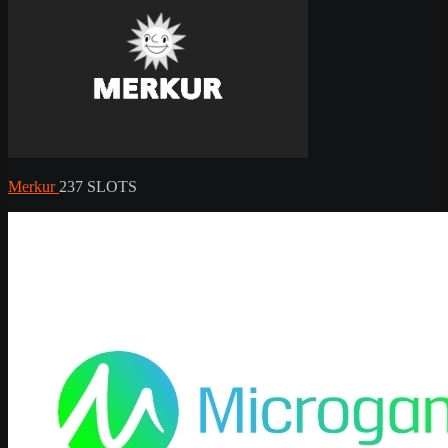
Merkur
237 SLOTS