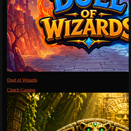
Duel of Wizards
Clutch Gaming