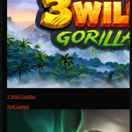
3 Wild Gorillas
NetGaming