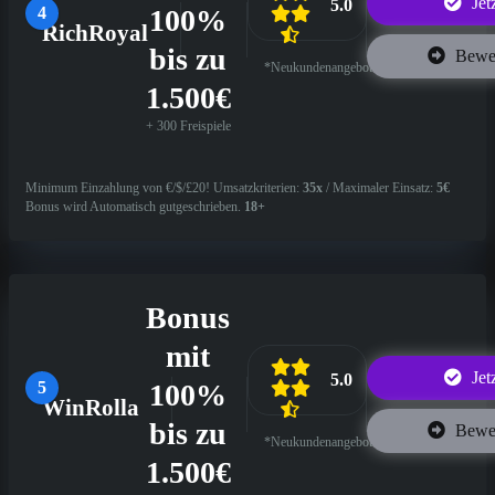
Jetz
5.0
4
100%
RichRoyal
bis zu
Bewer
*Neukundenangebot
1.500€
+ 300 Freispiele
Minimum Einzahlung von €/$/£20! Umsatzkriterien:
35x
/ Maximaler Einsatz:
5€
Bonus wird Automatisch gutgeschrieben.
18+
Bonus
mit
Jetz
5.0
5
100%
WinRolla
bis zu
Bewer
*Neukundenangebot
1.500€