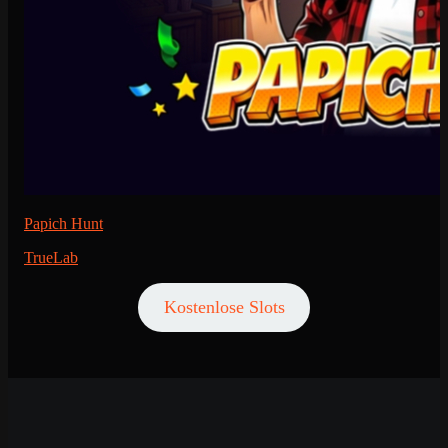
Papich Hunt
TrueLab
Kostenlose Slots