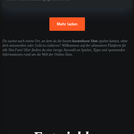
Mehr laden
Du suchst nach einem Ort, an dem du die besten
kostenlosen Slots
spielen kannst, ohne
dich anzumelden oder Geld zu riskieren? Willkommen auf der ultimativen Plattform für
alle Slot-Fans! Hier findest du eine riesige Auswahl an Spielen, Tipps und spannenden
Informationen rund um die Welt der Online-Slots.