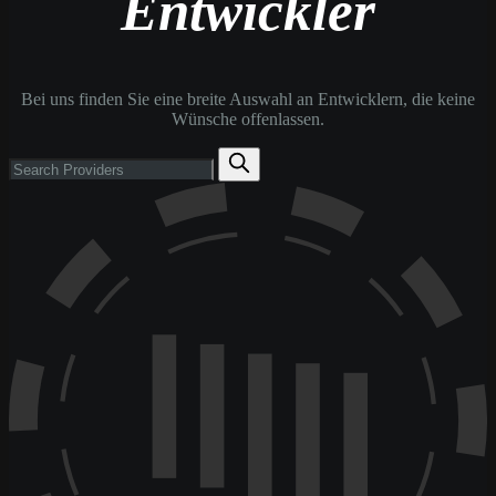
Entwickler
Bei uns finden Sie eine breite Auswahl an Entwicklern, die keine
Wünsche offenlassen.