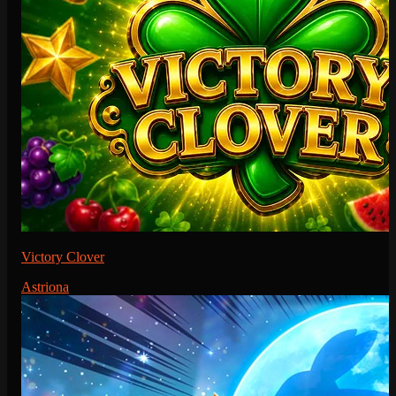
Victory Clover
Astriona