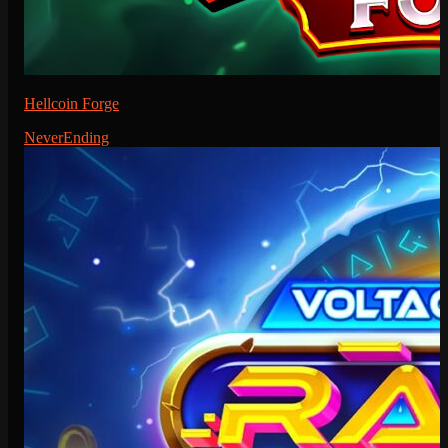
Hellcoin Forge
NeverEnding