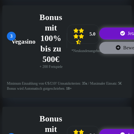
Bonus
mit
Jetz
5.0
3
100%
Vegasino
bis zu
Bewer
*Neukundenangebot
500€
+ 200 Freispiele
Minimum Einzahlung von €/$/£10! Umsatzkriterien:
35x
/ Maximaler Einsatz:
5€
Bonus wird Automatisch gutgeschrieben.
18+
Bonus
mit