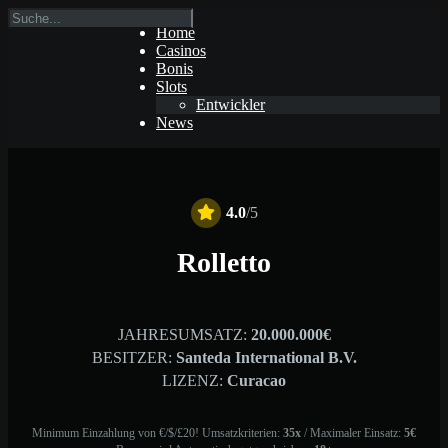
Home
Casinos
Bonis
Slots
Entwickler
News
4.0
/5
Rolletto
JAHRESUMSATZ:
20.000.000€
BESITZER:
Santeda International B.V.
LIZENZ:
Curacao
Minimum Einzahlung von €/$/£20! Umsatzkriterien:
35x
/ Maximaler Einsatz:
5€