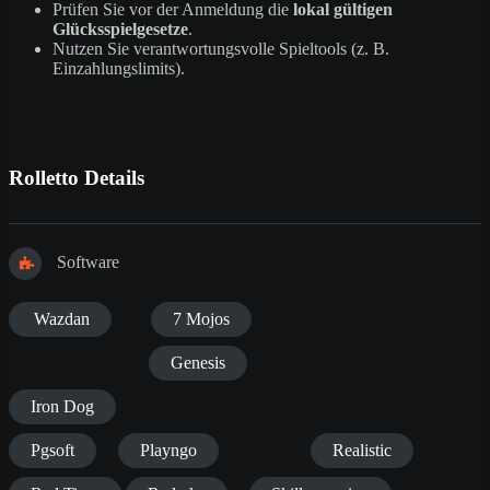
Prüfen Sie vor der Anmeldung die
lokal gültigen
Glücksspielgesetze
.
Nutzen Sie verantwortungsvolle Spieltools (z. B.
Einzahlungslimits).
Rolletto Details
Software
Wazdan
7 Mojos
Genesis
Iron Dog
Pgsoft
Playngo
Realistic