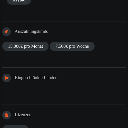
Auszahlungslimits
15.000€ pro Monat
7.500€ pro Woche
Eingeschränkte Länder
Lizenzen