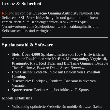
Lizenz & Sicherheit
Rolletto
ist von der
Curaçao Gaming Authority
reguliert. Die
Seite setzt
SSL-Verschlüsselung
ein und garantiert mit einem
zertifizierten Zufallszahlengenerator (RNG) faires Spiel.
Verantwortungsvolle Spieloptionen wie Einzahlungslimits und
Selbstausschluss sind verfügbar.
Spielauswahl & Software
Slots
:
Über 4.000 Spielautomaten
von
100+ Entwicklern
,
darunter Top-Namen wie
NetEnt, Microgaming, Yggdrasil,
Pragmatic Play, Red Tiger
und
Big Time Gaming
. Beliebte
Titel:
Starburst, Book of Dead, Sweet Bonanza
.
Live Casino
: Echtzeit-Spiele mit Dealern von
Evolution
Gaming
.
Tischspiele
: Blackjack, Roulette, Baccarat in diversen
Varianten.
Sportwetten
: Breites Angebot inklusive E-Sports.
Mobile Erfahrung
:
Vollständig optimierte Webseite für mobile Browser (keine