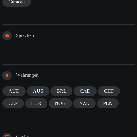
Curacao
Sprachen
Währungen
AUD
AUS
BRL
CAD
CHF
CLP
EUR
NOK
NZD
PEN
Geräte