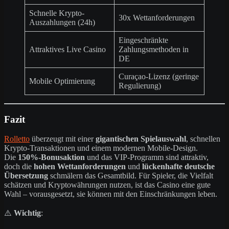
Schnelle Krypto-
30x Wettanforderungen
Auszahlungen (24h)
Eingeschränkte
Attraktives Live Casino
Zahlungsmethoden in
DE
Curaçao-Lizenz (geringe
Mobile Optimierung
Regulierung)
Fazit
Rolletto
überzeugt mit einer
gigantischen Spielauswahl
, schnellen
Krypto-Transaktionen und einem modernen Mobile-Design.
Die
150%-Bonusaktion
und das VIP-Programm sind attraktiv,
doch die
hohen Wettanforderungen
und
lückenhafte deutsche
Übersetzung
schmälern das Gesamtbild. Für Spieler, die Vielfalt
schätzen und Kryptowährungen nutzen, ist das Casino eine gute
Wahl – vorausgesetzt, sie können mit den Einschränkungen leben.
⚠️
Wichtig
: