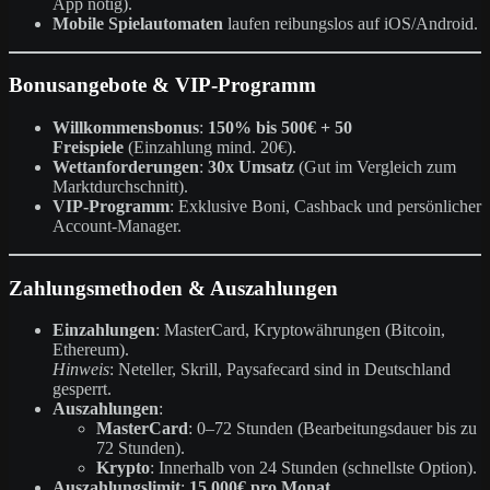
App nötig).
Mobile Spielautomaten
laufen reibungslos auf iOS/Android.
Bonusangebote & VIP-Programm
Willkommensbonus
:
150% bis 500€ + 50
Freispiele
(Einzahlung mind. 20€).
Wettanforderungen
:
30x Umsatz
(Gut im Vergleich zum
Marktdurchschnitt).
VIP-Programm
: Exklusive Boni, Cashback und persönlicher
Account-Manager.
Zahlungsmethoden & Auszahlungen
Einzahlungen
: MasterCard, Kryptowährungen (Bitcoin,
Ethereum).
Hinweis
: Neteller, Skrill, Paysafecard sind in Deutschland
gesperrt.
Auszahlungen
:
MasterCard
: 0–72 Stunden (Bearbeitungsdauer bis zu
72 Stunden).
Krypto
: Innerhalb von 24 Stunden (schnellste Option).
Auszahlungslimit
:
15.000€ pro Monat
.