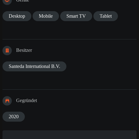
Desktop
Mobile
Smart TV
Tablet
Besitzer
Santeda International B.V.
Gegründet
2020