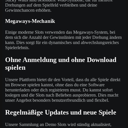
Drehungen auf dem Spielfeld verbleiben und deine
Gewinnchancen erhöhen.
Megaways-Mechanik
Einige moderne Slots verwenden das Megaways-System, bei
dem sich die Anzahl der Gewinnlinien mit jeder Drehung ändern
kann. Dies sorgt für ein dynamisches und abwechslungsreiches
Spielerlebnis.
Ohne Anmeldung und ohne Download
spielen
Unsere Plattform bietet dir den Vorteil, dass du alle Spiele direkt
im Browser spielen kannst, ohne dass du eine Software
herunterladen oder dich registrieren musst. Du kannst sofort
loslegen und die Slots nach Belieben ausprobieren. Dies macht
unser Angebot besonders benutzerfreundlich und flexibel.
Regelmäßige Updates und neue Spiele
Unsere Sammlung an Demo Slots wird ständig aktualisiert,