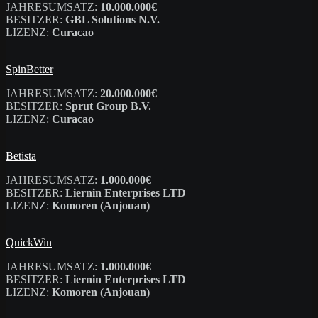
JAHRESUMSATZ:
10.000.000€
BESITZER:
GBL Solutions N.V.
LIZENZ:
Curacao
SpinBetter
JAHRESUMSATZ:
20.000.000€
BESITZER:
Sprut Group B.V.
LIZENZ:
Curacao
Betista
JAHRESUMSATZ:
1.000.000€
BESITZER:
Liernin Enterprises LTD
LIZENZ:
Komoren (Anjouan)
QuickWin
JAHRESUMSATZ:
1.000.000€
BESITZER:
Liernin Enterprises LTD
LIZENZ:
Komoren (Anjouan)