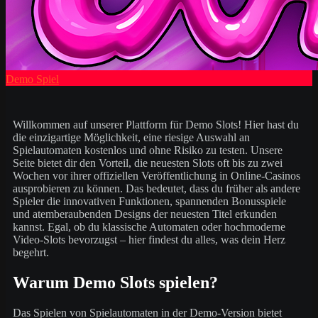
Demo Spiel
Willkommen auf unserer Plattform für Demo Slots! Hier hast du
die einzigartige Möglichkeit, eine riesige Auswahl an
Spielautomaten kostenlos und ohne Risiko zu testen. Unsere
Seite bietet dir den Vorteil, die neuesten Slots oft bis zu zwei
Wochen vor ihrer offiziellen Veröffentlichung in Online-Casinos
ausprobieren zu können. Das bedeutet, dass du früher als andere
Spieler die innovativen Funktionen, spannenden Bonusspiele
und atemberaubenden Designs der neuesten Titel erkunden
kannst. Egal, ob du klassische Automaten oder hochmoderne
Video-Slots bevorzugst – hier findest du alles, was dein Herz
begehrt.
Warum Demo Slots spielen?
Das Spielen von Spielautomaten in der Demo-Version bietet