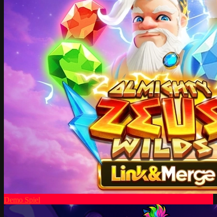
Demo Spiel