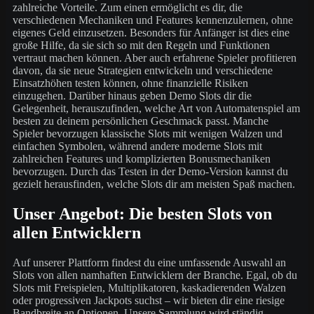
zahlreiche Vorteile. Zum einen ermöglicht es dir, die
verschiedenen Mechaniken und Features kennenzulernen, ohne
eigenes Geld einzusetzen. Besonders für Anfänger ist dies eine
große Hilfe, da sie sich so mit den Regeln und Funktionen
vertraut machen können. Aber auch erfahrene Spieler profitieren
davon, da sie neue Strategien entwickeln und verschiedene
Einsatzhöhen testen können, ohne finanzielle Risiken
einzugehen. Darüber hinaus geben Demo Slots dir die
Gelegenheit, herauszufinden, welche Art von Automatenspiel am
besten zu deinem persönlichen Geschmack passt. Manche
Spieler bevorzugen klassische Slots mit wenigen Walzen und
einfachen Symbolen, während andere moderne Slots mit
zahlreichen Features und komplizierten Bonusmechaniken
bevorzugen. Durch das Testen in der Demo-Version kannst du
gezielt herausfinden, welche Slots dir am meisten Spaß machen.
Unser Angebot: Die besten Slots von
allen Entwicklern
Auf unserer Plattform findest du eine umfassende Auswahl an
Slots von allen namhaften Entwicklern der Branche. Egal, ob du
Slots mit Freispielen, Multiplikatoren, kaskadierenden Walzen
oder progressiven Jackpots suchst – wir bieten dir eine riesige
Bandbreite an Optionen. Unsere Sammlung wird ständig