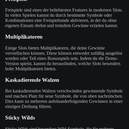
Freispiele sind eines der beliebtesten Features in modernen Slots.
In vielen Spielen kannst du durch bestimmte Symbole oder
Kombinationen eine Freispielrunde aktivieren, in der du ohne
eigenen Einsatz drehst und trotzdem Gewinne erzielen kannst.
Multiplikatoren
Einige Slots bieten Multiplikatoren, die deine Gewinne
vervielfachen können. Diese können entweder zufällig ausgelöst
werden oder Teil eines Bonusspiels sein. Indem du die Demo-
Version spielst, kannst du herausfinden, welche Slots besonders
hohe Multiplikatoren bieten.
Kaskadierende Walzen
Bei kaskadierenden Walzen verschwinden gewinnende Symbole
und machen Platz für neue Symbole, die von oben nachrutschen.
Dies kann zu mehreren aufeinanderfolgenden Gewinnen in einer
einzigen Drehung führen.
Sticky Wilds
Sticky Wilds sind besondere Wild-Symbole, die für mehrere