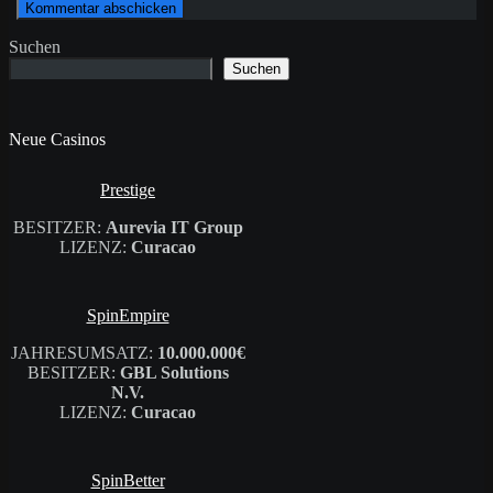
Suchen
Suchen
Neue Casinos
Prestige
BESITZER:
Aurevia IT Group
LIZENZ:
Curacao
SpinEmpire
JAHRESUMSATZ:
10.000.000€
BESITZER:
GBL Solutions
N.V.
LIZENZ:
Curacao
SpinBetter