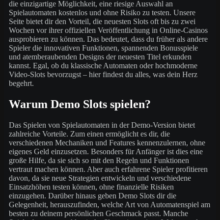
die einzigartige Möglichkeit, eine riesige Auswahl an
Spielautomaten kostenlos und ohne Risiko zu testen. Unsere
Seite bietet dir den Vorteil, die neuesten Slots oft bis zu zwei
Wochen vor ihrer offiziellen Veröffentlichung in Online-Casinos
ausprobieren zu können. Das bedeutet, dass du früher als andere
Spieler die innovativen Funktionen, spannenden Bonusspiele
und atemberaubenden Designs der neuesten Titel erkunden
kannst. Egal, ob du klassische Automaten oder hochmoderne
Video-Slots bevorzugst – hier findest du alles, was dein Herz
begehrt.
Warum Demo Slots spielen?
Das Spielen von Spielautomaten in der Demo-Version bietet
zahlreiche Vorteile. Zum einen ermöglicht es dir, die
verschiedenen Mechaniken und Features kennenzulernen, ohne
eigenes Geld einzusetzen. Besonders für Anfänger ist dies eine
große Hilfe, da sie sich so mit den Regeln und Funktionen
vertraut machen können. Aber auch erfahrene Spieler profitieren
davon, da sie neue Strategien entwickeln und verschiedene
Einsatzhöhen testen können, ohne finanzielle Risiken
einzugehen. Darüber hinaus geben Demo Slots dir die
Gelegenheit, herauszufinden, welche Art von Automatenspiel am
besten zu deinem persönlichen Geschmack passt. Manche