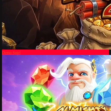
Demo Spiel