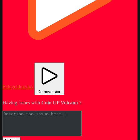
Echtgeldmodus
Demoversion
Having issues with
Coin UP Volcano
?