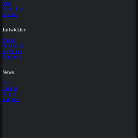
Visa
Apple Pay
Paysafe
Entwickler
Merkur
Novomatic
Play'n Go
Pragmatic
News
Alle
Casinos
Partner
Ratgeber