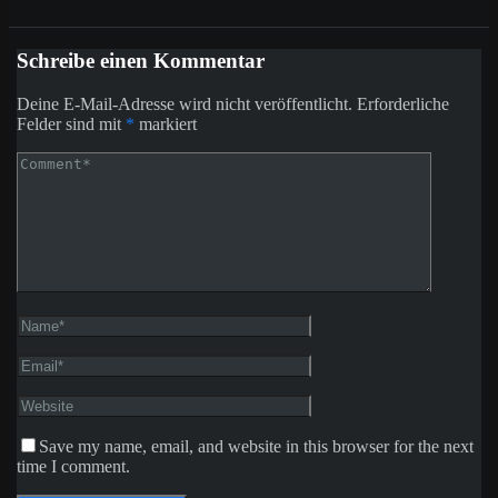
Schreibe einen Kommentar
Deine E-Mail-Adresse wird nicht veröffentlicht.
Erforderliche
Felder sind mit
*
markiert
Save my name, email, and website in this browser for the next
time I comment.