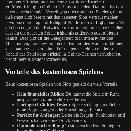
brandneue Spielautomaten bereits vor ihrer offiziellen
Veröffentlichung in Online-Casinos zu spielen. Dadurch hast du
einen entscheidenden Vorteil gegenüber anderen Spielern, denn
du kannst dich bereits mit den neuesten Slots vertraut machen,
bevor sie überhaupt auf Echtgeld-Plattformen verfügbar sind. Wir
arbeiten eng mit den Entwicklern zusammen, um sicherzustellen,
dass du die neuesten Spiele früher als anderswo ausprobieren
kannst. Dies gibt dir die Gelegenheit, dich intensiv mit den
Mechaniken, den Gewinnpotenzialen und den Bonusfunktionen
auseinanderzusetzen, ohne dafür eigenes Geld zu riskieren.
Sobald das Spiel dann offiziell in Online-Casinos verfügbar ist,
bist du bereits bestens vorbereitet.
Vorteile des kostenlosen Spielens
Beim kostenlosen Spielen von Slots genießt du viele Vorteile:
Kein finanzielles Risiko:
Du kannst die Spiele in Ruhe
ausprobieren, ohne Geld zu verlieren.
Uneingeschränktes Testen:
Spiele so lange du möchtest,
ohne Begrenzungen oder Einzahlungspflichten.
Perfekt für Anfänger:
Lerne die Regeln, Funktionen und
Gewinnchancen ohne Druck kennen.
Optimale Vorbereitung:
Teste verschiedene Strategien,
bevor du echtes Geld setzt.