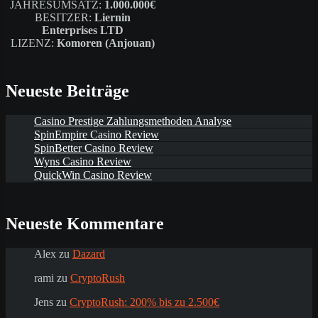
JAHRESUMSATZ:
1.000.000€
BESITZER:
Liernin
Enterprises LTD
LIZENZ:
Komoren (Anjouan)
Neueste Beiträge
Casino Prestige Zahlungsmethoden Analyse
SpinEmpire Casino Review
SpinBetter Casino Review
Wyns Casino Review
QuickWin Casino Review
Neueste Kommentare
Alex
zu
Dazard
rami
zu
CryptoRush
Jens
zu
CryptoRush: 200% bis zu 2.500€