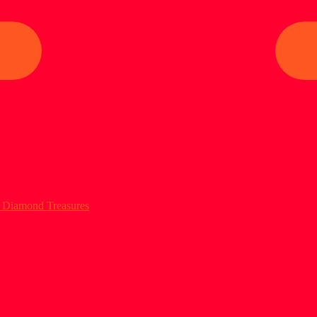
s Diamond Treasures