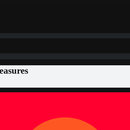
easures