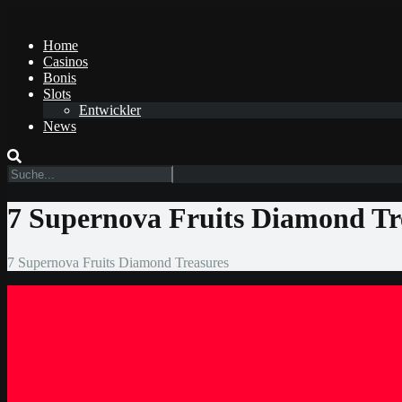
Home
Casinos
Bonis
Slots
Entwickler
News
7 Supernova Fruits Diamond Tr
7 Supernova Fruits Diamond Treasures