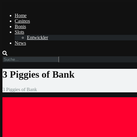
Home
Casinos
Bonis
Slots
Entwickler
News
3 Piggies of Bank
3 Piggies of Bank