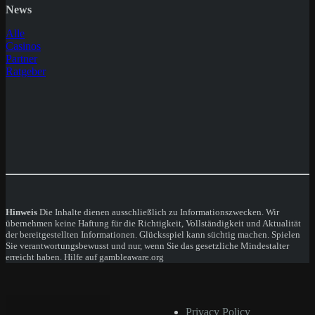
News
Alle
Casinos
Partner
Ratgeber
Hinweis
Die Inhalte dienen ausschließlich zu Informationszwecken. Wir
übernehmen keine Haftung für die Richtigkeit, Vollständigkeit und Aktualität
der bereitgestellten Informationen. Glücksspiel kann süchtig machen. Spielen
Sie verantwortungsbewusst und nur, wenn Sie das gesetzliche Mindestalter
erreicht haben. Hilfe auf gambleaware.org
© Copyright 2024
Privacy Policy