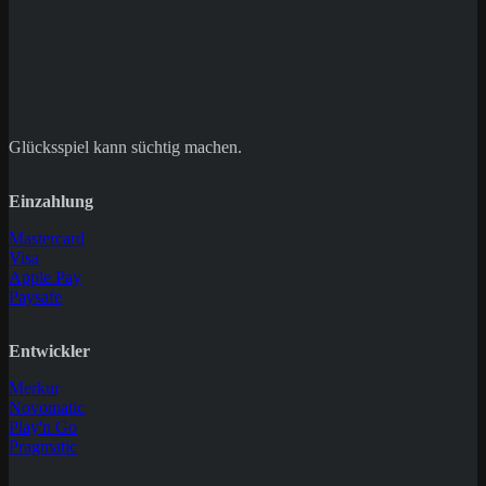
Glücksspiel kann süchtig machen.
Einzahlung
Mastercard
Visa
Apple Pay
Paysafe
Entwickler
Merkur
Novomatic
Play'n Go
Pragmatic