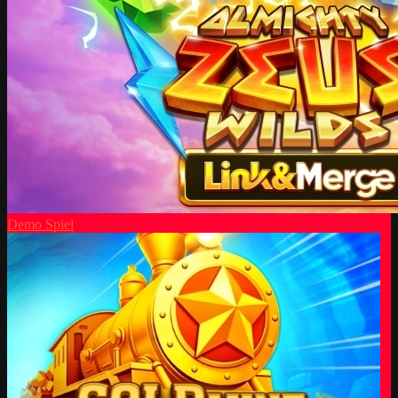
Demo Spiel