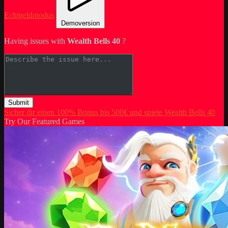
Echtgeldmodus
Demoversion
Having issues with
Wealth Bells 40
?
Submit
Sicher dir einen 100% Bonus bis 500€ und spiele Wealth Bells 40
Try Our Featured Games