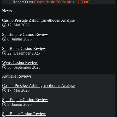
Robert99
zu
CryptoRush: 200% bis zu 2.500€
News
Casino Prestige Zahlungsmethoden Analyse
17. Mai 2026
SpinEmpire Casino Review
8. Januar 2026
SpinBetter Casino Review
22. Dezember 2025
Wyns Casino Review
30. September 2025
Aktuelle Reviews
Casino Prestige Zahlungsmethoden Analyse
17. Mai 2026
SpinEmpire Casino Review
8. Januar 2026
SpinBetter Casino Review