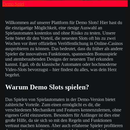
Demo Spiel
Willkommen auf unserer Plattform für Demo Slots! Hier hast du
die einzigartige Möglichkeit, eine riesige Auswahl an
Spielautomaten kostenlos und ohne Risiko zu testen. Unsere
Seite bietet dir den Vorteil, die neuesten Slots oft bis zu zwei
Wochen vor ihrer offiziellen Veröffentlichung in Online-Casinos
ausprobieren zu können. Das bedeutet, dass du früher als andere
Spieler die innovativen Funktionen, spannenden Bonusspiele
und atemberaubenden Designs der neuesten Titel erkunden
kannst. Egal, ob du klassische Automaten oder hochmoderne
Video-Slots bevorzugst – hier findest du alles, was dein Herz
begehrt.
Warum Demo Slots spielen?
Das Spielen von Spielautomaten in der Demo-Version bietet
zahlreiche Vorteile. Zum einen ermöglicht es dir, die
verschiedenen Mechaniken und Features kennenzulernen, ohne
eigenes Geld einzusetzen. Besonders für Anfänger ist dies eine
große Hilfe, da sie sich so mit den Regeln und Funktionen
vertraut machen können. Aber auch erfahrene Spieler profitieren