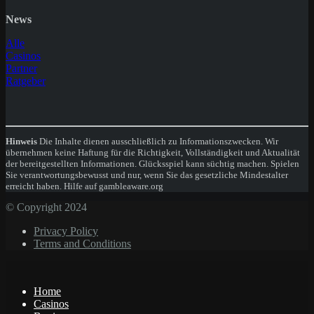
News
Alle
Casinos
Partner
Ratgeber
Hinweis
Die Inhalte dienen ausschließlich zu Informationszwecken. Wir
übernehmen keine Haftung für die Richtigkeit, Vollständigkeit und Aktualität
der bereitgestellten Informationen. Glücksspiel kann süchtig machen. Spielen
Sie verantwortungsbewusst und nur, wenn Sie das gesetzliche Mindestalter
erreicht haben. Hilfe auf gambleaware.org
© Copyright 2024
Privacy Policy
Terms and Conditions
Home
Casinos