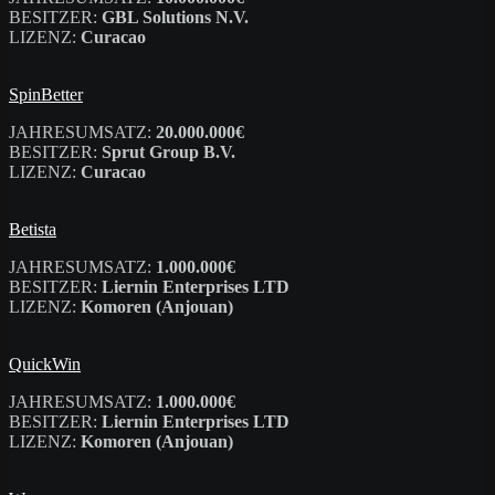
BESITZER:
GBL Solutions N.V.
LIZENZ:
Curacao
SpinBetter
JAHRESUMSATZ:
20.000.000€
BESITZER:
Sprut Group B.V.
LIZENZ:
Curacao
Betista
JAHRESUMSATZ:
1.000.000€
BESITZER:
Liernin Enterprises LTD
LIZENZ:
Komoren (Anjouan)
QuickWin
JAHRESUMSATZ:
1.000.000€
BESITZER:
Liernin Enterprises LTD
LIZENZ:
Komoren (Anjouan)