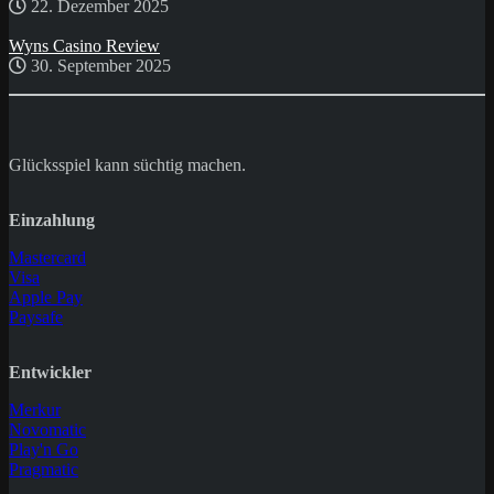
22. Dezember 2025
Wyns Casino Review
30. September 2025
Glücksspiel kann süchtig machen.
Einzahlung
Mastercard
Visa
Apple Pay
Paysafe
Entwickler
Merkur
Novomatic
Play'n Go
Pragmatic