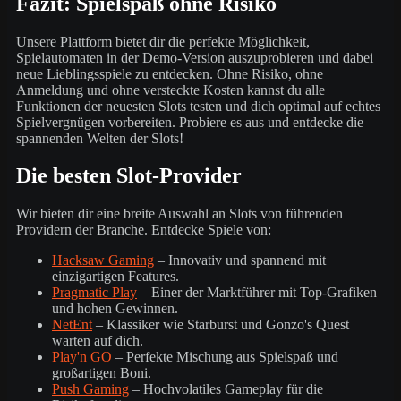
Fazit: Spielspaß ohne Risiko
Unsere Plattform bietet dir die perfekte Möglichkeit,
Spielautomaten in der Demo-Version auszuprobieren und dabei
neue Lieblingsspiele zu entdecken. Ohne Risiko, ohne
Anmeldung und ohne versteckte Kosten kannst du alle
Funktionen der neuesten Slots testen und dich optimal auf echtes
Spielvergnügen vorbereiten. Probiere es aus und entdecke die
spannenden Welten der Slots!
Die besten Slot-Provider
Wir bieten dir eine breite Auswahl an Slots von führenden
Providern der Branche. Entdecke Spiele von:
Hacksaw Gaming
– Innovativ und spannend mit
einzigartigen Features.
Pragmatic Play
– Einer der Marktführer mit Top-Grafiken
und hohen Gewinnen.
NetEnt
– Klassiker wie Starburst und Gonzo's Quest
warten auf dich.
Play'n GO
– Perfekte Mischung aus Spielspaß und
großartigen Boni.
Push Gaming
– Hochvolatiles Gameplay für die