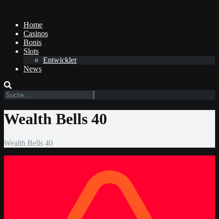
Home
Casinos
Bonis
Slots
Entwickler
News
Wealth Bells 40
Wealth Bells 40