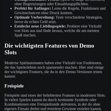
ohne Begrenzungen oder Einzahlungspflichten.
Perfekt für Anfänger:
Lerne die Regeln, Funktionen und
Gewinnchancen ohne Druck kennen.
Optimale Vorbereitung:
Teste verschiedene Strategien,
bevor du echtes Geld setzt.
Entdecke neue Lieblingsspiele:
Probiere eine Vielzahl
von Slots aus und finde heraus, welche dir am meisten
Spaß machen.
Die wichtigsten Features von Demo
Slots
Moderne Spielautomaten haben eine Vielzahl von Funktionen,
die das Spielerlebnis noch spannender machen. Hier sind einige
der wichtigsten Features, die du in den Demo-Versionen testen
kannst:
Freispiele
Freispiele sind eines der beliebtesten Features in modernen Slots.
In vielen Spielen kannst du durch bestimmte Symbole oder
Kombinationen eine Freispielrunde aktivieren, in der du ohne
eigenen Einsatz drehst und trotzdem Gewinne erzielen kannst.