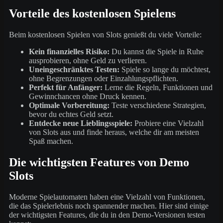
Vorteile des kostenlosen Spielens
Beim kostenlosen Spielen von Slots genießt du viele Vorteile:
Kein finanzielles Risiko:
Du kannst die Spiele in Ruhe
ausprobieren, ohne Geld zu verlieren.
Uneingeschränktes Testen:
Spiele so lange du möchtest,
ohne Begrenzungen oder Einzahlungspflichten.
Perfekt für Anfänger:
Lerne die Regeln, Funktionen und
Gewinnchancen ohne Druck kennen.
Optimale Vorbereitung:
Teste verschiedene Strategien,
bevor du echtes Geld setzt.
Entdecke neue Lieblingsspiele:
Probiere eine Vielzahl
von Slots aus und finde heraus, welche dir am meisten
Spaß machen.
Die wichtigsten Features von Demo
Slots
Moderne Spielautomaten haben eine Vielzahl von Funktionen,
die das Spielerlebnis noch spannender machen. Hier sind einige
der wichtigsten Features, die du in den Demo-Versionen testen