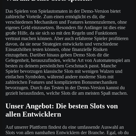
Das Spielen von Spielautomaten in der Demo-Version bietet
zahlreiche Vorteile. Zum einen ermöglicht es dir, die
verschiedenen Mechaniken und Features kennenzulernen, ohne
eigenes Geld einzusetzen. Besonders für Anfänger ist dies eine
große Hilfe, da sie sich so mit den Regeln und Funktionen
vertraut machen können. Aber auch erfahrene Spieler profitieren
davon, da sie neue Strategien entwickeln und verschiedene
Einsatzhöhen testen können, ohne finanzielle Risiken
einzugehen. Darüber hinaus geben Demo Slots dir die
Gelegenheit, herauszufinden, welche Art von Automatenspiel am
besten zu deinem persönlichen Geschmack passt. Manche
Spieler bevorzugen klassische Slots mit wenigen Walzen und
einfachen Symbolen, während andere moderne Slots mit
zahlreichen Features und komplizierten Bonusmechaniken
bevorzugen. Durch das Testen in der Demo-Version kannst du
gezielt herausfinden, welche Slots dir am meisten Spaß machen.
Unser Angebot: Die besten Slots von
allen Entwicklern
Auf unserer Plattform findest du eine umfassende Auswahl an
Slots von allen namhaften Entwicklern der Branche. Egal, ob du