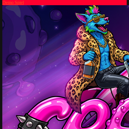
Demo Spiel