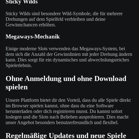
Sticky Wilds
Sticky Wilds sind besondere Wild-Symbole, die für mehrere
Drehungen auf dem Spielfeld verbleiben und deine
Gewinnchancen erhöhen.
Megaways-Mechanik
Einige moderne Slots verwenden das Megaways-System, bei
dem sich die Anzahl der Gewinnlinien mit jeder Drehung ändern
kann. Dies sorgt für ein dynamisches und abwechslungsreiches
Spielerlebnis.
Ohne Anmeldung und ohne Download
spielen
Unsere Plattform bietet dir den Vorteil, dass du alle Spiele direkt
im Browser spielen kannst, ohne dass du eine Software
herunterladen oder dich registrieren musst. Du kannst sofort
loslegen und die Slots nach Belieben ausprobieren. Dies macht
unser Angebot besonders benutzerfreundlich und flexibel.
Regelmäßige Updates und neue Spiele