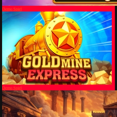
Demo Spiel
Demo Spiel