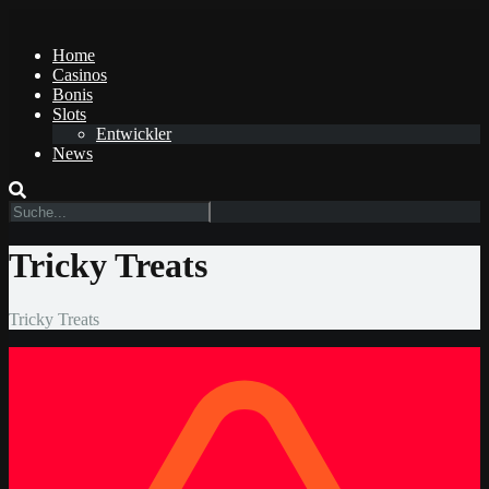
Home
Casinos
Bonis
Slots
Entwickler
News
Tricky Treats
Tricky Treats