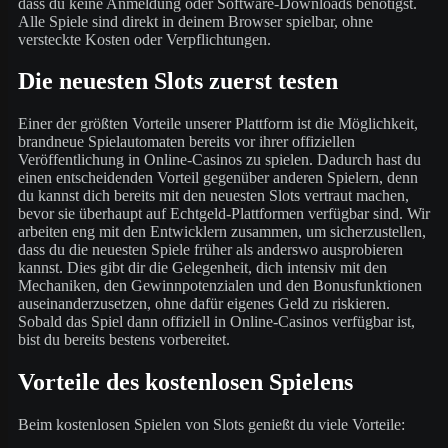
dass du keine Anmeldung oder Software-Downloads benötigst.
Alle Spiele sind direkt in deinem Browser spielbar, ohne
versteckte Kosten oder Verpflichtungen.
Die neuesten Slots zuerst testen
Einer der größten Vorteile unserer Plattform ist die Möglichkeit,
brandneue Spielautomaten bereits vor ihrer offiziellen
Veröffentlichung in Online-Casinos zu spielen. Dadurch hast du
einen entscheidenden Vorteil gegenüber anderen Spielern, denn
du kannst dich bereits mit den neuesten Slots vertraut machen,
bevor sie überhaupt auf Echtgeld-Plattformen verfügbar sind. Wir
arbeiten eng mit den Entwicklern zusammen, um sicherzustellen,
dass du die neuesten Spiele früher als anderswo ausprobieren
kannst. Dies gibt dir die Gelegenheit, dich intensiv mit den
Mechaniken, den Gewinnpotenzialen und den Bonusfunktionen
auseinanderzusetzen, ohne dafür eigenes Geld zu riskieren.
Sobald das Spiel dann offiziell in Online-Casinos verfügbar ist,
bist du bereits bestens vorbereitet.
Vorteile des kostenlosen Spielens
Beim kostenlosen Spielen von Slots genießt du viele Vorteile: