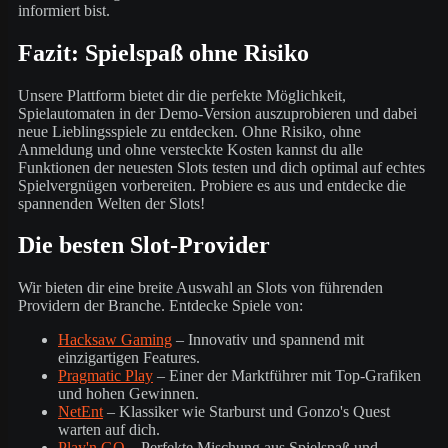
informiert bist.
Fazit: Spielspaß ohne Risiko
Unsere Plattform bietet dir die perfekte Möglichkeit,
Spielautomaten in der Demo-Version auszuprobieren und dabei
neue Lieblingsspiele zu entdecken. Ohne Risiko, ohne
Anmeldung und ohne versteckte Kosten kannst du alle
Funktionen der neuesten Slots testen und dich optimal auf echtes
Spielvergnügen vorbereiten. Probiere es aus und entdecke die
spannenden Welten der Slots!
Die besten Slot-Provider
Wir bieten dir eine breite Auswahl an Slots von führenden
Providern der Branche. Entdecke Spiele von:
Hacksaw Gaming
– Innovativ und spannend mit
einzigartigen Features.
Pragmatic Play
– Einer der Marktführer mit Top-Grafiken
und hohen Gewinnen.
NetEnt
– Klassiker wie Starburst und Gonzo's Quest
warten auf dich.
Play'n GO
– Perfekte Mischung aus Spielspaß und