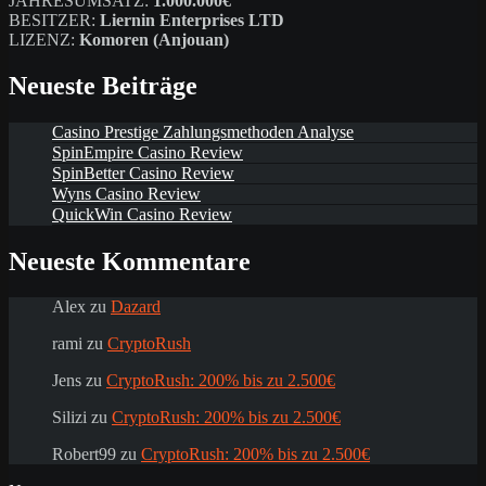
JAHRESUMSATZ:
1.000.000€
BESITZER:
Liernin Enterprises LTD
LIZENZ:
Komoren (Anjouan)
Neueste Beiträge
Casino Prestige Zahlungsmethoden Analyse
SpinEmpire Casino Review
SpinBetter Casino Review
Wyns Casino Review
QuickWin Casino Review
Neueste Kommentare
Alex
zu
Dazard
rami
zu
CryptoRush
Jens
zu
CryptoRush: 200% bis zu 2.500€
Silizi
zu
CryptoRush: 200% bis zu 2.500€
Robert99
zu
CryptoRush: 200% bis zu 2.500€