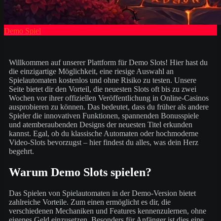
Demo Spiel
Willkommen auf unserer Plattform für Demo Slots! Hier hast du
die einzigartige Möglichkeit, eine riesige Auswahl an
Spielautomaten kostenlos und ohne Risiko zu testen. Unsere
Seite bietet dir den Vorteil, die neuesten Slots oft bis zu zwei
Wochen vor ihrer offiziellen Veröffentlichung in Online-Casinos
ausprobieren zu können. Das bedeutet, dass du früher als andere
Spieler die innovativen Funktionen, spannenden Bonusspiele
und atemberaubenden Designs der neuesten Titel erkunden
kannst. Egal, ob du klassische Automaten oder hochmoderne
Video-Slots bevorzugst – hier findest du alles, was dein Herz
begehrt.
Warum Demo Slots spielen?
Das Spielen von Spielautomaten in der Demo-Version bietet
zahlreiche Vorteile. Zum einen ermöglicht es dir, die
verschiedenen Mechaniken und Features kennenzulernen, ohne
eigenes Geld einzusetzen. Besonders für Anfänger ist dies eine