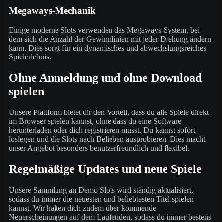
Megaways-Mechanik
Einige moderne Slots verwenden das Megaways-System, bei
dem sich die Anzahl der Gewinnlinien mit jeder Drehung ändern
kann. Dies sorgt für ein dynamisches und abwechslungsreiches
Spielerlebnis.
Ohne Anmeldung und ohne Download
spielen
Unsere Plattform bietet dir den Vorteil, dass du alle Spiele direkt
im Browser spielen kannst, ohne dass du eine Software
herunterladen oder dich registrieren musst. Du kannst sofort
loslegen und die Slots nach Belieben ausprobieren. Dies macht
unser Angebot besonders benutzerfreundlich und flexibel.
Regelmäßige Updates und neue Spiele
Unsere Sammlung an Demo Slots wird ständig aktualisiert,
sodass du immer die neuesten und beliebtesten Titel spielen
kannst. Wir halten dich zudem über kommende
Neuerscheinungen auf dem Laufenden, sodass du immer bestens