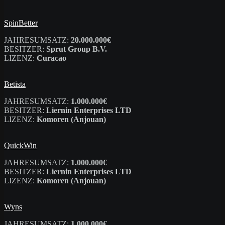
SpinBetter
JAHRESUMSATZ:
20.000.000€
BESITZER:
Sprut Group B.V.
LIZENZ:
Curacao
Betista
JAHRESUMSATZ:
1.000.000€
BESITZER:
Liernin Enterprises LTD
LIZENZ:
Komoren (Anjouan)
QuickWin
JAHRESUMSATZ:
1.000.000€
BESITZER:
Liernin Enterprises LTD
LIZENZ:
Komoren (Anjouan)
Wyns
JAHRESUMSATZ:
1.000.000€