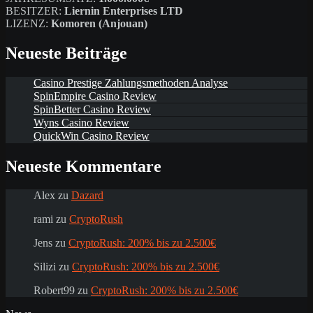
BESITZER:
Liernin Enterprises LTD
LIZENZ:
Komoren (Anjouan)
Neueste Beiträge
Casino Prestige Zahlungsmethoden Analyse
SpinEmpire Casino Review
SpinBetter Casino Review
Wyns Casino Review
QuickWin Casino Review
Neueste Kommentare
Alex
zu
Dazard
rami
zu
CryptoRush
Jens
zu
CryptoRush: 200% bis zu 2.500€
Silizi
zu
CryptoRush: 200% bis zu 2.500€
Robert99
zu
CryptoRush: 200% bis zu 2.500€