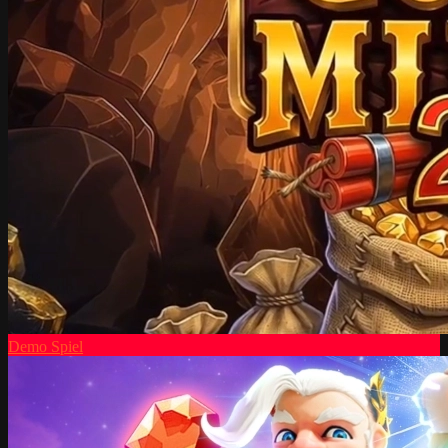
Demo Spiel