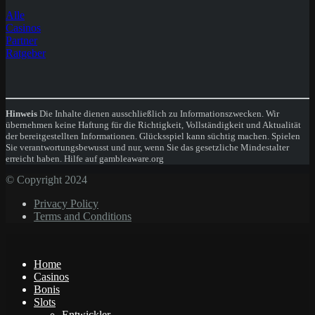
Alle
Casinos
Partner
Ratgeber
Hinweis
Die Inhalte dienen ausschließlich zu Informationszwecken. Wir
übernehmen keine Haftung für die Richtigkeit, Vollständigkeit und Aktualität
der bereitgestellten Informationen. Glücksspiel kann süchtig machen. Spielen
Sie verantwortungsbewusst und nur, wenn Sie das gesetzliche Mindestalter
erreicht haben. Hilfe auf gambleaware.org
© Copyright 2024
Privacy Policy
Terms and Conditions
Home
Casinos
Bonis
Slots
Entwickler