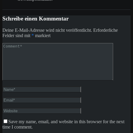
Schreibe einen Kommentar
Deine E-Mail-Adresse wird nicht veröffentlicht.
Erforderliche
Felder sind mit
*
markiert
Save my name, email, and website in this browser for the next
time I comment.