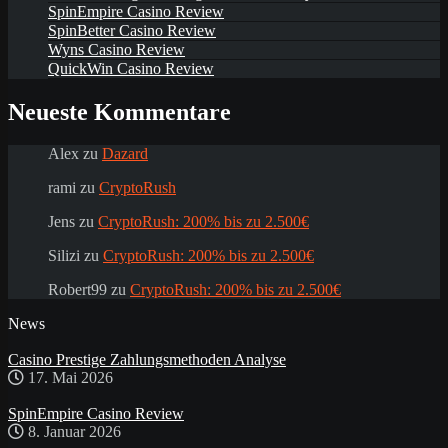
SpinEmpire Casino Review
SpinBetter Casino Review
Wyns Casino Review
QuickWin Casino Review
Neueste Kommentare
Alex
zu
Dazard
rami
zu
CryptoRush
Jens
zu
CryptoRush: 200% bis zu 2.500€
Silizi
zu
CryptoRush: 200% bis zu 2.500€
Robert99
zu
CryptoRush: 200% bis zu 2.500€
News
Casino Prestige Zahlungsmethoden Analyse
17. Mai 2026
SpinEmpire Casino Review
8. Januar 2026