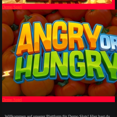
Demo Spiel
Demo Spiel
Willkommen auf unserer Plattform für Demo Slots! Hier hast du