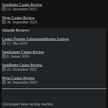
SpinBetter Casino Review
22. Dezember 2025
Wyns Casino Review
30. September 2025
Aktuelle Reviews
Casino Prestige Zahlungsmethoden Analyse
17. Mai 2026
SpinEmpire Casino Review
8. Januar 2026
SpinBetter Casino Review
22. Dezember 2025
Wyns Casino Review
30. September 2025
Glücksspiel kann süchtig machen.