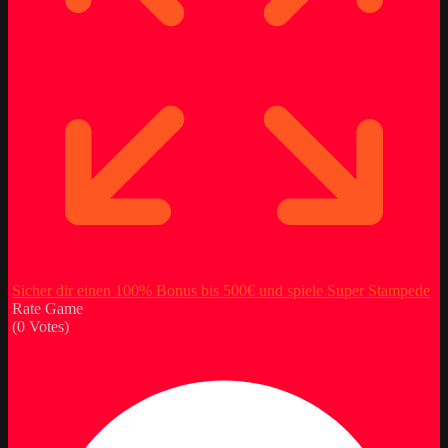
Sicher dir einen 100% Bonus bis 500€ und spiele Super Stampede
Rate Game
(
0
Votes)