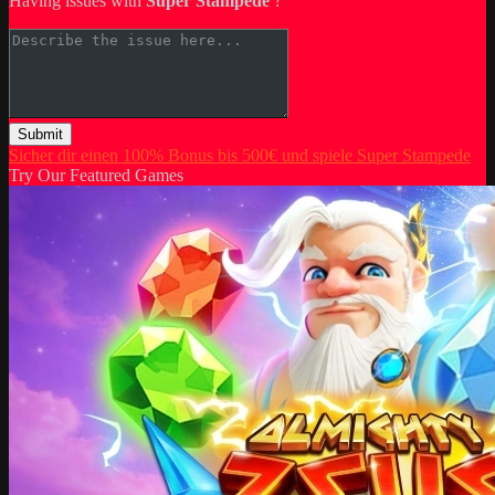
Having issues with
Super Stampede
?
Submit
Sicher dir einen 100% Bonus bis 500€ und spiele Super Stampede
Try Our Featured Games