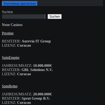
Suchen
Suchen
Neue Casinos
Prestige
BESITZER:
Aurevia IT Group
LIZENZ:
Curacao
SpinEmpire
JAHRESUMSATZ:
10.000.000€
BESITZER:
GBL Solutions N.V.
LIZENZ:
Curacao
SpinBetter
JAHRESUMSATZ:
20.000.000€
BESITZER:
Sprut Group B.V.
LIZENZ:
Curacao