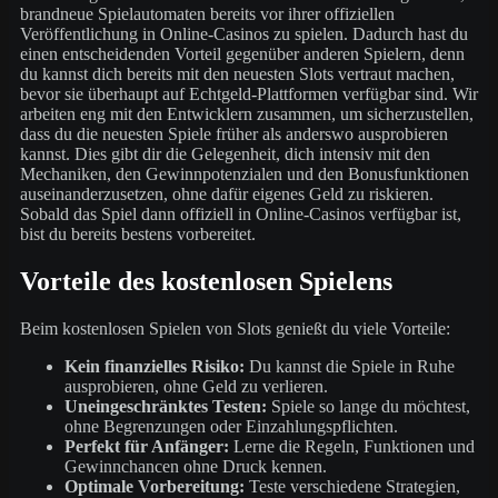
brandneue Spielautomaten bereits vor ihrer offiziellen
Veröffentlichung in Online-Casinos zu spielen. Dadurch hast du
einen entscheidenden Vorteil gegenüber anderen Spielern, denn
du kannst dich bereits mit den neuesten Slots vertraut machen,
bevor sie überhaupt auf Echtgeld-Plattformen verfügbar sind. Wir
arbeiten eng mit den Entwicklern zusammen, um sicherzustellen,
dass du die neuesten Spiele früher als anderswo ausprobieren
kannst. Dies gibt dir die Gelegenheit, dich intensiv mit den
Mechaniken, den Gewinnpotenzialen und den Bonusfunktionen
auseinanderzusetzen, ohne dafür eigenes Geld zu riskieren.
Sobald das Spiel dann offiziell in Online-Casinos verfügbar ist,
bist du bereits bestens vorbereitet.
Vorteile des kostenlosen Spielens
Beim kostenlosen Spielen von Slots genießt du viele Vorteile:
Kein finanzielles Risiko:
Du kannst die Spiele in Ruhe
ausprobieren, ohne Geld zu verlieren.
Uneingeschränktes Testen:
Spiele so lange du möchtest,
ohne Begrenzungen oder Einzahlungspflichten.
Perfekt für Anfänger:
Lerne die Regeln, Funktionen und
Gewinnchancen ohne Druck kennen.
Optimale Vorbereitung:
Teste verschiedene Strategien,