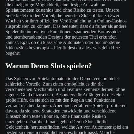
die einzigartige Möglichkeit, eine riesige Auswahl an
Spielautomaten kostenlos und ohne Risiko zu testen. Unsere
Seite bietet dir den Vorteil, die neuesten Slots oft bis zu zwei
Wochen vor ihrer offiziellen Veröffentlichung in Online-Casinos
ausprobieren zu können. Das bedeutet, dass du früher als andere
Spieler die innovativen Funktionen, spannenden Bonusspiele
und atemberaubenden Designs der neuesten Titel erkunden
kannst. Egal, ob du klassische Automaten oder hochmoderne
Video-Slots bevorzugst – hier findest du alles, was dein Herz
begehrt.
Warum Demo Slots spielen?
Das Spielen von Spielautomaten in der Demo-Version bietet
zahlreiche Vorteile. Zum einen ermöglicht es dir, die
verschiedenen Mechaniken und Features kennenzulernen, ohne
eigenes Geld einzusetzen. Besonders für Anfänger ist dies eine
große Hilfe, da sie sich so mit den Regeln und Funktionen
vertraut machen können. Aber auch erfahrene Spieler profitieren
davon, da sie neue Strategien entwickeln und verschiedene
Einsatzhöhen testen können, ohne finanzielle Risiken
einzugehen. Darüber hinaus geben Demo Slots dir die
Gelegenheit, herauszufinden, welche Art von Automatenspiel am
besten zu deinem persönlichen Geschmack passt. Manche