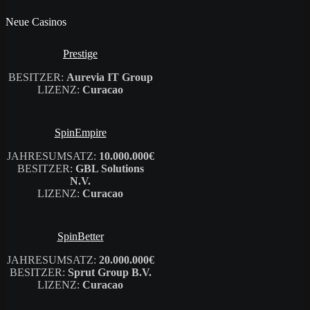
Neue Casinos
Prestige
BESITZER:
Aurevia IT Group
LIZENZ:
Curacao
SpinEmpire
JAHRESUMSATZ:
10.000.000€
BESITZER:
GBL Solutions
N.V.
LIZENZ:
Curacao
SpinBetter
JAHRESUMSATZ:
20.000.000€
BESITZER:
Sprut Group B.V.
LIZENZ:
Curacao