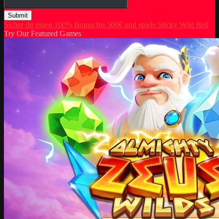
Submit
Sicher dir einen 100% Bonus bis 500€ und spiele Sticky Wild Bell
Try Our Featured Games