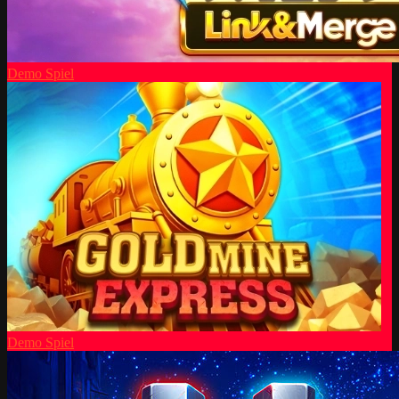
Demo Spiel
Demo Spiel