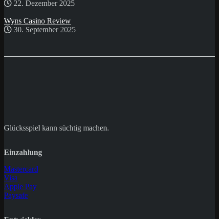
22. Dezember 2025
Wyns Casino Review
30. September 2025
Glücksspiel kann süchtig machen.
Einzahlung
Mastercard
Visa
Apple Pay
Paysafe