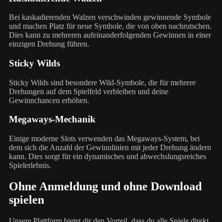
Bei kaskadierenden Walzen verschwinden gewinnende Symbole
und machen Platz für neue Symbole, die von oben nachrutschen.
Dies kann zu mehreren aufeinanderfolgenden Gewinnen in einer
einzigen Drehung führen.
Sticky Wilds
Sticky Wilds sind besondere Wild-Symbole, die für mehrere
Drehungen auf dem Spielfeld verbleiben und deine
Gewinnchancen erhöhen.
Megaways-Mechanik
Einige moderne Slots verwenden das Megaways-System, bei
dem sich die Anzahl der Gewinnlinien mit jeder Drehung ändern
kann. Dies sorgt für ein dynamisches und abwechslungsreiches
Spielerlebnis.
Ohne Anmeldung und ohne Download
spielen
Unsere Plattform bietet dir den Vorteil, dass du alle Spiele direkt