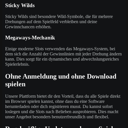
Sticky Wilds
Sticky Wilds sind besondere Wild-Symbole, die für mehrere
Drehungen auf dem Spielfeld verbleiben und deine
Gewinnchancen erhöhen.
Megaways-Mechanik
Einige moderne Slots verwenden das Megaways-System, bei
dem sich die Anzahl der Gewinnlinien mit jeder Drehung ändern
kann. Dies sorgt für ein dynamisches und abwechslungsreiches
Spielerlebnis.
Ohne Anmeldung und ohne Download
spielen
Unsere Plattform bietet dir den Vorteil, dass du alle Spiele direkt
im Browser spielen kannst, ohne dass du eine Software
herunterladen oder dich registrieren musst. Du kannst sofort
loslegen und die Slots nach Belieben ausprobieren. Dies macht
unser Angebot besonders benutzerfreundlich und flexibel.