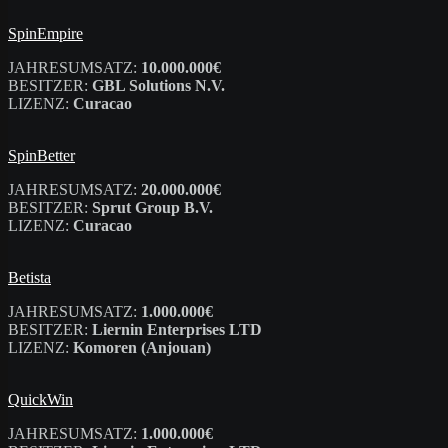
SpinEmpire
JAHRESUMSATZ:
10.000.000€
BESITZER:
GBL Solutions N.V.
LIZENZ:
Curacao
SpinBetter
JAHRESUMSATZ:
20.000.000€
BESITZER:
Sprut Group B.V.
LIZENZ:
Curacao
Betista
JAHRESUMSATZ:
1.000.000€
BESITZER:
Liernin Enterprises LTD
LIZENZ:
Komoren (Anjouan)
QuickWin
JAHRESUMSATZ:
1.000.000€