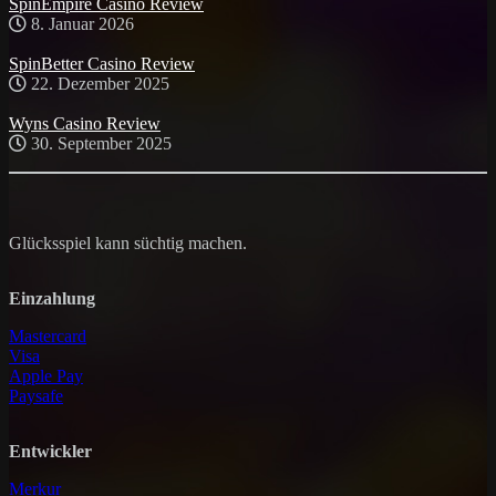
SpinEmpire Casino Review
8. Januar 2026
SpinBetter Casino Review
22. Dezember 2025
Wyns Casino Review
30. September 2025
Glücksspiel kann süchtig machen.
Einzahlung
Mastercard
Visa
Apple Pay
Paysafe
Entwickler
Merkur