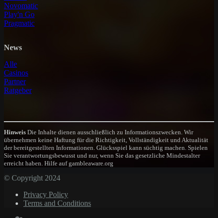
Novomatic
Play'n Go
Pragmatic
News
Alle
Casinos
Partner
Ratgeber
Hinweis
Die Inhalte dienen ausschließlich zu Informationszwecken. Wir
übernehmen keine Haftung für die Richtigkeit, Vollständigkeit und Aktualität
der bereitgestellten Informationen. Glücksspiel kann süchtig machen. Spielen
Sie verantwortungsbewusst und nur, wenn Sie das gesetzliche Mindestalter
erreicht haben. Hilfe auf gambleaware.org
© Copyright 2024
Privacy Policy
Terms and Conditions