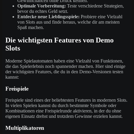
Gewinnchancen ohne Druck kennen.
Optimale Vorbereitung:
Teste verschiedene Strategien,
bevor du echtes Geld setzt.
Entdecke neue Lieblingsspiele:
Probiere eine Vielzahl
von Slots aus und finde heraus, welche dir am meisten
Spaß machen.
Die wichtigsten Features von Demo
Slots
Moderne Spielautomaten haben eine Vielzahl von Funktionen,
die das Spielerlebnis noch spannender machen. Hier sind einige
der wichtigsten Features, die du in den Demo-Versionen testen
kannst:
Freispiele
Freispiele sind eines der beliebtesten Features in modernen Slots.
In vielen Spielen kannst du durch bestimmte Symbole oder
Kombinationen eine Freispielrunde aktivieren, in der du ohne
eigenen Einsatz drehst und trotzdem Gewinne erzielen kannst.
Multiplikatoren