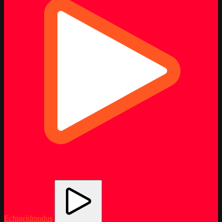
Echtgeldmodus