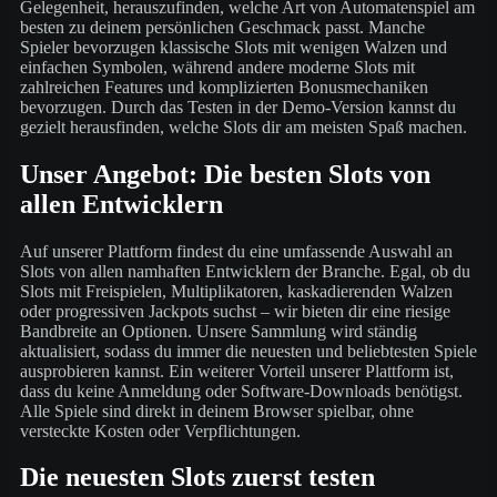
Gelegenheit, herauszufinden, welche Art von Automatenspiel am
besten zu deinem persönlichen Geschmack passt. Manche
Spieler bevorzugen klassische Slots mit wenigen Walzen und
einfachen Symbolen, während andere moderne Slots mit
zahlreichen Features und komplizierten Bonusmechaniken
bevorzugen. Durch das Testen in der Demo-Version kannst du
gezielt herausfinden, welche Slots dir am meisten Spaß machen.
Unser Angebot: Die besten Slots von
allen Entwicklern
Auf unserer Plattform findest du eine umfassende Auswahl an
Slots von allen namhaften Entwicklern der Branche. Egal, ob du
Slots mit Freispielen, Multiplikatoren, kaskadierenden Walzen
oder progressiven Jackpots suchst – wir bieten dir eine riesige
Bandbreite an Optionen. Unsere Sammlung wird ständig
aktualisiert, sodass du immer die neuesten und beliebtesten Spiele
ausprobieren kannst. Ein weiterer Vorteil unserer Plattform ist,
dass du keine Anmeldung oder Software-Downloads benötigst.
Alle Spiele sind direkt in deinem Browser spielbar, ohne
versteckte Kosten oder Verpflichtungen.
Die neuesten Slots zuerst testen