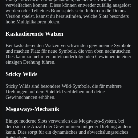
vervielfachen können. Diese können entweder zufällig ausgelöst
werden oder Teil eines Bonusspiels sein. Indem du die Demo-
Version spielst, kannst du herausfinden, welche Slots besonders
hohe Multiplikatoren bieten.
Kaskadierende Walzen
Bei kaskadierenden Walzen verschwinden gewinnende Symbole
und machen Platz für neue Symbole, die von oben nachrutschen.
Dies kann zu mehreren aufeinanderfolgenden Gewinnen in einer
einzigen Drehung führen.
Sticky Wilds
Sticky Wilds sind besondere Wild-Symbole, die für mehrere
Drehungen auf dem Spielfeld verbleiben und deine
Gewinnchancen erhöhen.
Megaways-Mechanik
Einige moderne Slots verwenden das Megaways-System, bei
dem sich die Anzahl der Gewinnlinien mit jeder Drehung ändern
kann. Dies sorgt für ein dynamisches und abwechslungsreiches
Spielerlebnis.