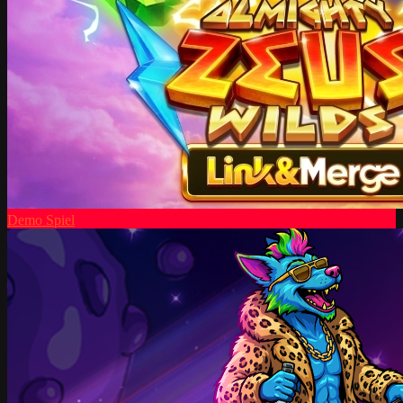
Demo Spiel