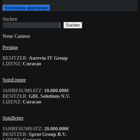
Suchen
Suchen
Neue Casinos
Prestige
BESITZER:
Aurevia IT Group
LIZENZ:
Curacao
SpinEmpire
JAHRESUMSATZ:
10.000.000€
BESITZER:
GBL Solutions N.V.
LIZENZ:
Curacao
SpinBetter
JAHRESUMSATZ:
20.000.000€
BESITZER:
Sprut Group B.V.
LIZENZ:
Curacao