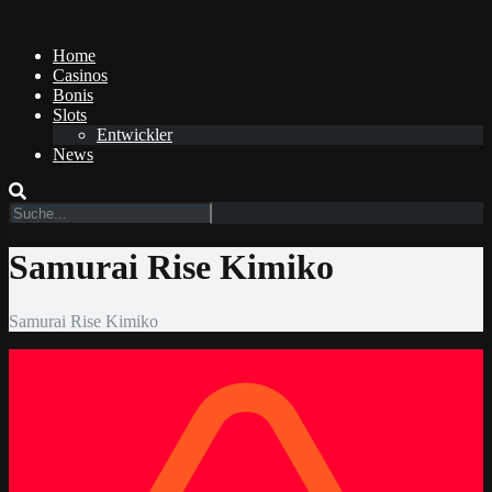
Home
Casinos
Bonis
Slots
Entwickler
News
Samurai Rise Kimiko
Samurai Rise Kimiko