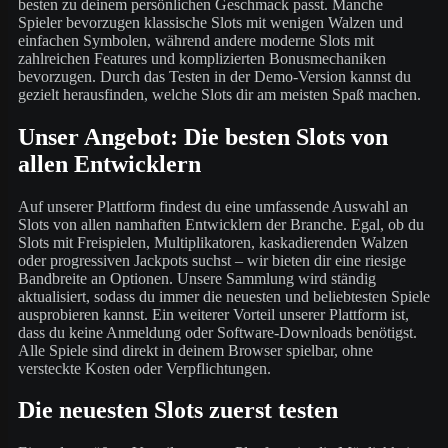
besten zu deinem persönlichen Geschmack passt. Manche
Spieler bevorzugen klassische Slots mit wenigen Walzen und
einfachen Symbolen, während andere moderne Slots mit
zahlreichen Features und komplizierten Bonusmechaniken
bevorzugen. Durch das Testen in der Demo-Version kannst du
gezielt herausfinden, welche Slots dir am meisten Spaß machen.
Unser Angebot: Die besten Slots von
allen Entwicklern
Auf unserer Plattform findest du eine umfassende Auswahl an
Slots von allen namhaften Entwicklern der Branche. Egal, ob du
Slots mit Freispielen, Multiplikatoren, kaskadierenden Walzen
oder progressiven Jackpots suchst – wir bieten dir eine riesige
Bandbreite an Optionen. Unsere Sammlung wird ständig
aktualisiert, sodass du immer die neuesten und beliebtesten Spiele
ausprobieren kannst. Ein weiterer Vorteil unserer Plattform ist,
dass du keine Anmeldung oder Software-Downloads benötigst.
Alle Spiele sind direkt in deinem Browser spielbar, ohne
versteckte Kosten oder Verpflichtungen.
Die neuesten Slots zuerst testen