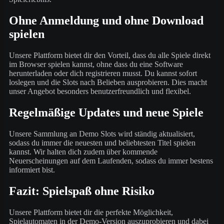
Ohne Anmeldung und ohne Download
spielen
Unsere Plattform bietet dir den Vorteil, dass du alle Spiele direkt
im Browser spielen kannst, ohne dass du eine Software
herunterladen oder dich registrieren musst. Du kannst sofort
loslegen und die Slots nach Belieben ausprobieren. Dies macht
unser Angebot besonders benutzerfreundlich und flexibel.
Regelmäßige Updates und neue Spiele
Unsere Sammlung an Demo Slots wird ständig aktualisiert,
sodass du immer die neuesten und beliebtesten Titel spielen
kannst. Wir halten dich zudem über kommende
Neuerscheinungen auf dem Laufenden, sodass du immer bestens
informiert bist.
Fazit: Spielspaß ohne Risiko
Unsere Plattform bietet dir die perfekte Möglichkeit,
Spielautomaten in der Demo-Version auszuprobieren und dabei