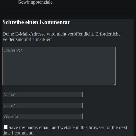
Gewinnpotenziale.
Schreibe einen Kommentar
Deine E-Mail-Adresse wird nicht veröffentlicht.
Erforderliche
Felder sind mit
*
markiert
Save my name, email, and website in this browser for the next
time I comment.