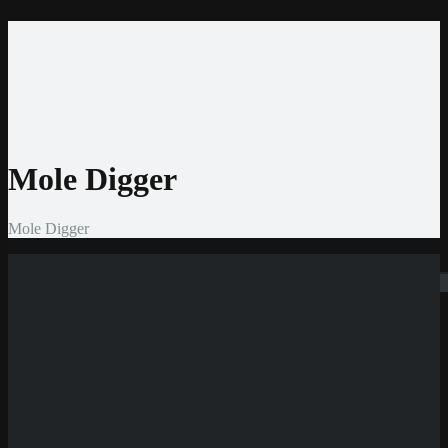
Home
Casinos
Bonis
Slots
Entwickler
News
Mole Digger
Mole Digger
Suchen
Neue Casinos