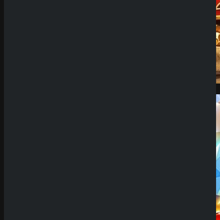
Demo Spiel