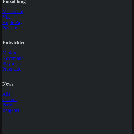
Einzahlung
Mastercard
Visa
Apple Pay
Paysafe
Entwickler
Merkur
Novomatic
Play'n Go
Pragmatic
News
Alle
Casinos
Partner
Ratgeber