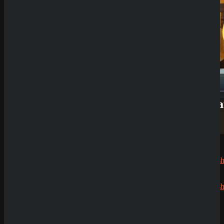
Review
Wyns
Casino
Review
QuickWin
Casino
Review
Neueste
Kommenta
Alex
zu
Dazard
rami
zu
CryptoRus
Jens
zu
CryptoRush
200% bis
zu 2.500€
Silizi
zu