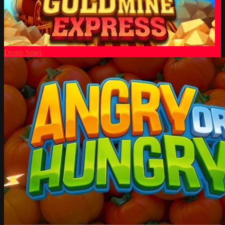
Demo Spiel