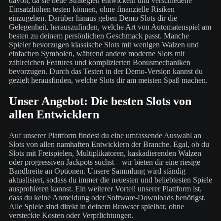
davon, da sie neue Strategien entwickeln und verschiedene
Einsatzhöhen testen können, ohne finanzielle Risiken
einzugehen. Darüber hinaus geben Demo Slots dir die
Gelegenheit, herauszufinden, welche Art von Automatenspiel am
besten zu deinem persönlichen Geschmack passt. Manche
Spieler bevorzugen klassische Slots mit wenigen Walzen und
einfachen Symbolen, während andere moderne Slots mit
zahlreichen Features und komplizierten Bonusmechaniken
bevorzugen. Durch das Testen in der Demo-Version kannst du
gezielt herausfinden, welche Slots dir am meisten Spaß machen.
Unser Angebot: Die besten Slots von
allen Entwicklern
Auf unserer Plattform findest du eine umfassende Auswahl an
Slots von allen namhaften Entwicklern der Branche. Egal, ob du
Slots mit Freispielen, Multiplikatoren, kaskadierenden Walzen
oder progressiven Jackpots suchst – wir bieten dir eine riesige
Bandbreite an Optionen. Unsere Sammlung wird ständig
aktualisiert, sodass du immer die neuesten und beliebtesten Spiele
ausprobieren kannst. Ein weiterer Vorteil unserer Plattform ist,
dass du keine Anmeldung oder Software-Downloads benötigst.
Alle Spiele sind direkt in deinem Browser spielbar, ohne
versteckte Kosten oder Verpflichtungen.