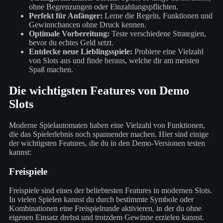
ohne Begrenzungen oder Einzahlungspflichten.
Perfekt für Anfänger:
Lerne die Regeln, Funktionen und
Gewinnchancen ohne Druck kennen.
Optimale Vorbereitung:
Teste verschiedene Strategien,
bevor du echtes Geld setzt.
Entdecke neue Lieblingsspiele:
Probiere eine Vielzahl
von Slots aus und finde heraus, welche dir am meisten
Spaß machen.
Die wichtigsten Features von Demo
Slots
Moderne Spielautomaten haben eine Vielzahl von Funktionen,
die das Spielerlebnis noch spannender machen. Hier sind einige
der wichtigsten Features, die du in den Demo-Versionen testen
kannst:
Freispiele
Freispiele sind eines der beliebtesten Features in modernen Slots.
In vielen Spielen kannst du durch bestimmte Symbole oder
Kombinationen eine Freispielrunde aktivieren, in der du ohne
eigenen Einsatz drehst und trotzdem Gewinne erzielen kannst.