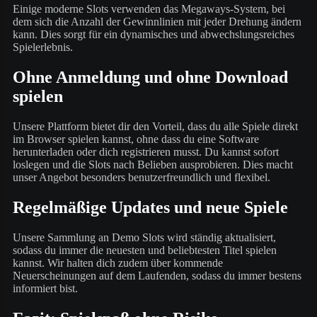
Einige moderne Slots verwenden das Megaways-System, bei
dem sich die Anzahl der Gewinnlinien mit jeder Drehung ändern
kann. Dies sorgt für ein dynamisches und abwechslungsreiches
Spielerlebnis.
Ohne Anmeldung und ohne Download
spielen
Unsere Plattform bietet dir den Vorteil, dass du alle Spiele direkt
im Browser spielen kannst, ohne dass du eine Software
herunterladen oder dich registrieren musst. Du kannst sofort
loslegen und die Slots nach Belieben ausprobieren. Dies macht
unser Angebot besonders benutzerfreundlich und flexibel.
Regelmäßige Updates und neue Spiele
Unsere Sammlung an Demo Slots wird ständig aktualisiert,
sodass du immer die neuesten und beliebtesten Titel spielen
kannst. Wir halten dich zudem über kommende
Neuerscheinungen auf dem Laufenden, sodass du immer bestens
informiert bist.