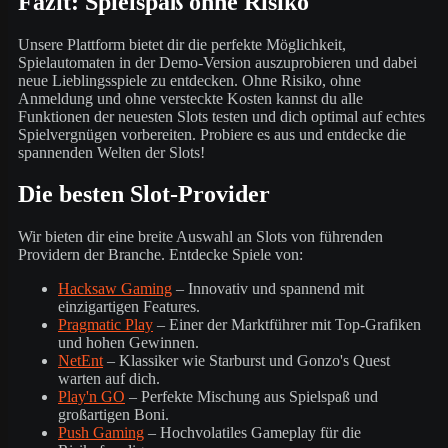
Fazit: Spielspaß ohne Risiko
Unsere Plattform bietet dir die perfekte Möglichkeit,
Spielautomaten in der Demo-Version auszuprobieren und dabei
neue Lieblingsspiele zu entdecken. Ohne Risiko, ohne
Anmeldung und ohne versteckte Kosten kannst du alle
Funktionen der neuesten Slots testen und dich optimal auf echtes
Spielvergnügen vorbereiten. Probiere es aus und entdecke die
spannenden Welten der Slots!
Die besten Slot-Provider
Wir bieten dir eine breite Auswahl an Slots von führenden
Providern der Branche. Entdecke Spiele von:
Hacksaw Gaming
– Innovativ und spannend mit
einzigartigen Features.
Pragmatic Play
– Einer der Marktführer mit Top-Grafiken
und hohen Gewinnen.
NetEnt
– Klassiker wie Starburst und Gonzo's Quest
warten auf dich.
Play'n GO
– Perfekte Mischung aus Spielspaß und
großartigen Boni.
Push Gaming
– Hochvolatiles Gameplay für die