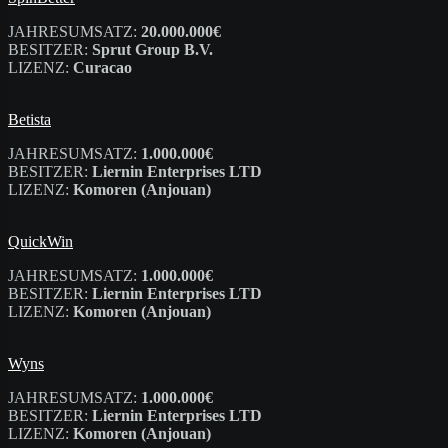
JAHRESUMSATZ:
20.000.000€
BESITZER:
Sprut Group B.V.
LIZENZ:
Curacao
Betista
JAHRESUMSATZ:
1.000.000€
BESITZER:
Liernin Enterprises LTD
LIZENZ:
Komoren (Anjouan)
QuickWin
JAHRESUMSATZ:
1.000.000€
BESITZER:
Liernin Enterprises LTD
LIZENZ:
Komoren (Anjouan)
Wyns
JAHRESUMSATZ:
1.000.000€
BESITZER:
Liernin Enterprises LTD
LIZENZ:
Komoren (Anjouan)