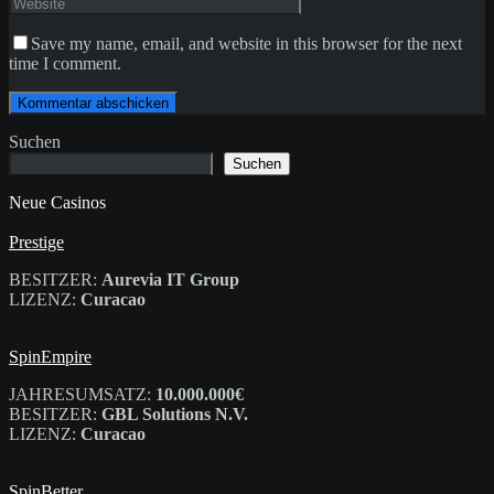
Save my name, email, and website in this browser for the next
time I comment.
Suchen
Suchen
Neue Casinos
Prestige
BESITZER:
Aurevia IT Group
LIZENZ:
Curacao
SpinEmpire
JAHRESUMSATZ:
10.000.000€
BESITZER:
GBL Solutions N.V.
LIZENZ:
Curacao
SpinBetter