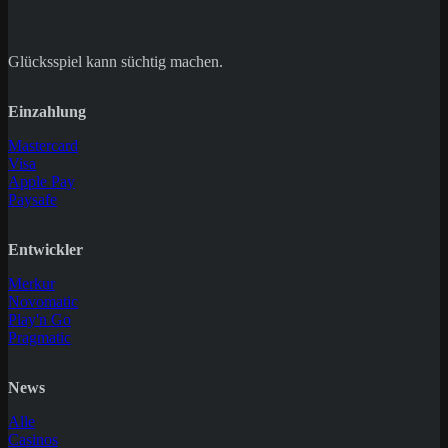
Glücksspiel kann süchtig machen.
Einzahlung
Mastercard
Visa
Apple Pay
Paysafe
Entwickler
Merkur
Novomatic
Play'n Go
Pragmatic
News
Alle
Casinos