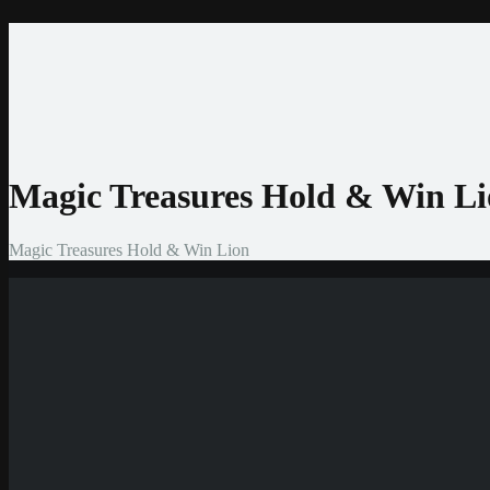
Home
Casinos
Bonis
Slots
Entw
News
Magic Treasures Hold & Win L
Magic Treasures Hold & Win Lion