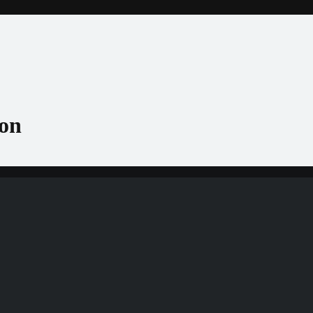
ickler
ion