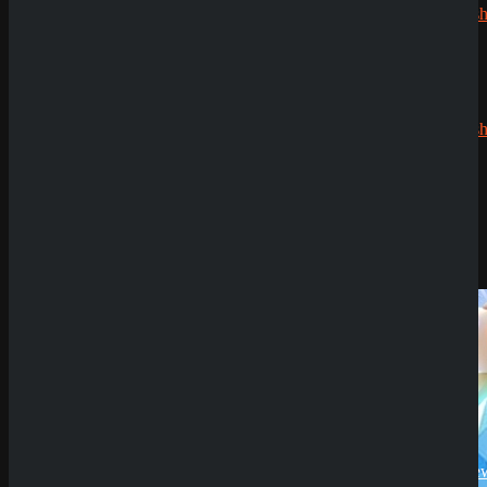
CryptoRush
Echtgeldmodus
200% bis
Demoversion
zu 2.500€
Having issues with
Love Express Lock 2 Spin
?
Robert99
zu
CryptoRush
200% bis
zu 2.500€
Submit
News
Sicher dir einen 100% Bonus bis 500€ und spiele
Casino Prestige
Love Express Lock 2 Spin
Zahlungsmethoden
Try Our Featured Games
Analyse
17. Mai 2026
SpinEmpire Casino
Review
8. Januar 2026
SpinBetter Casino
Review
22. Dezember
2025
Wyns Casino Revie