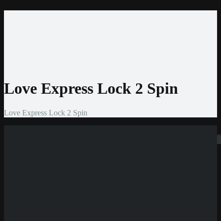
Home
Casinos
Bonis
Slots
Entwickler
News
Love Express Lock 2 Spin
Love Express Lock 2 Spin
Suchen
Neue Casinos