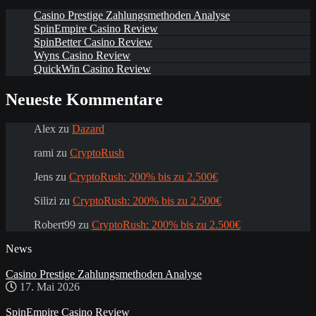
Casino Prestige Zahlungsmethoden Analyse
SpinEmpire Casino Review
SpinBetter Casino Review
Wyns Casino Review
QuickWin Casino Review
Neueste Kommentare
Alex
zu
Dazard
rami
zu
CryptoRush
Jens
zu
CryptoRush: 200% bis zu 2.500€
Silizi
zu
CryptoRush: 200% bis zu 2.500€
Robert99
zu
CryptoRush: 200% bis zu 2.500€
News
Casino Prestige Zahlungsmethoden Analyse
17. Mai 2026
SpinEmpire Casino Review