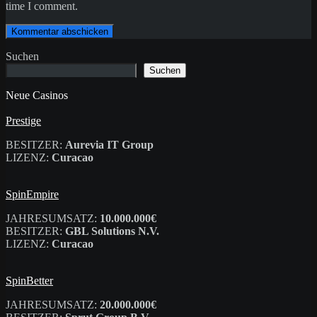
time I comment.
Suchen
Suchen
Neue Casinos
Prestige
BESITZER:
Aurevia IT Group
LIZENZ:
Curacao
SpinEmpire
JAHRESUMSATZ:
10.000.000€
BESITZER:
GBL Solutions N.V.
LIZENZ:
Curacao
SpinBetter
JAHRESUMSATZ:
20.000.000€