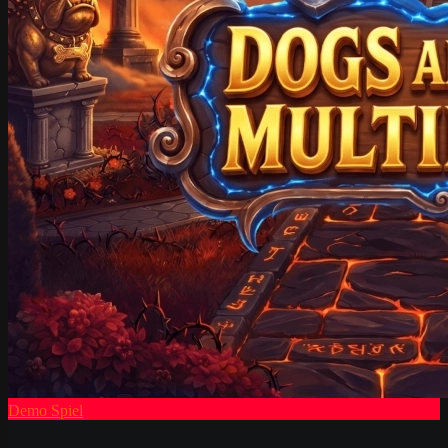
Demo Spiel