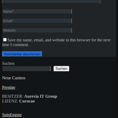
Save my name, email, and website in this browser for the next
time I comment.
Suchen
Suchen
Neue Casinos
Prestige
BESITZER:
Aurevia IT Group
LIZENZ:
Curacao
SpinEmpire