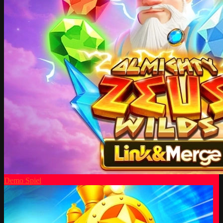
Demo Spiel