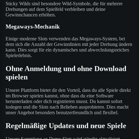
Sticky Wilds sind besondere Wild-Symbole, die für mehrere
Drehungen auf dem Spielfeld verbleiben und deine
Gewinnchancen erhöhen.
Megaways-Mechanik
Einige moderne Slots verwenden das Megaways-System, bei
dem sich die Anzahl der Gewinnlinien mit jeder Drehung ändern
kann. Dies sorgt für ein dynamisches und abwechslungsreiches
Spielerlebnis.
Ohne Anmeldung und ohne Download
spielen
Unsere Plattform bietet dir den Vorteil, dass du alle Spiele direkt
im Browser spielen kannst, ohne dass du eine Software
herunterladen oder dich registrieren musst. Du kannst sofort
loslegen und die Slots nach Belieben ausprobieren. Dies macht
unser Angebot besonders benutzerfreundlich und flexibel.
Regelmäßige Updates und neue Spiele
Unsere Sammlung an Demo Slots wird ständig aktualisiert,