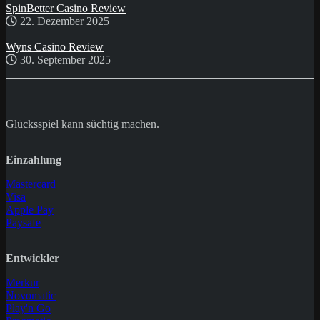
SpinBetter Casino Review
22. Dezember 2025
Wyns Casino Review
30. September 2025
Glücksspiel kann süchtig machen.
Einzahlung
Mastercard
Visa
Apple Pay
Paysafe
Entwickler
Merkur
Novomatic
Play'n Go