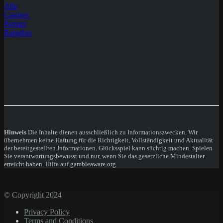
Alle
Casinos
Partner
Ratgeber
Hinweis
Die Inhalte dienen ausschließlich zu Informationszwecken. Wir
übernehmen keine Haftung für die Richtigkeit, Vollständigkeit und Aktualität
der bereitgestellten Informationen. Glücksspiel kann süchtig machen. Spielen
Sie verantwortungsbewusst und nur, wenn Sie das gesetzliche Mindestalter
erreicht haben. Hilfe auf gambleaware.org
© Copyright 2024
Privacy Policy
Terms and Conditions