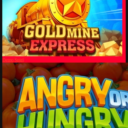
Demo Spiel