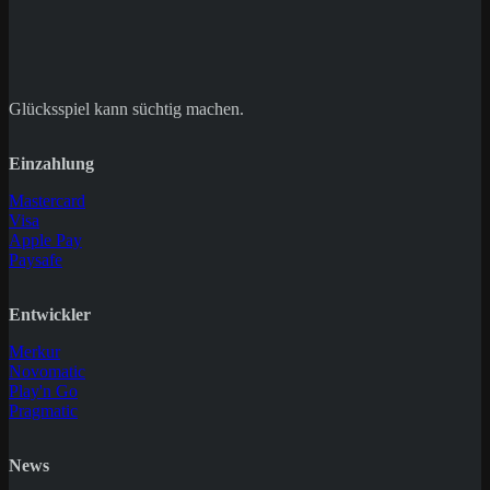
Glücksspiel kann süchtig machen.
Einzahlung
Mastercard
Visa
Apple Pay
Paysafe
Entwickler
Merkur
Novomatic
Play'n Go
Pragmatic
News