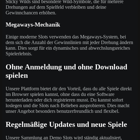
Sticky Wilds sind besondere Wild-Symbole, die für mehrere
Drehungen auf dem Spielfeld verbleiben und deine
Gewinnchancen erhöhen.
Megaways-Mechanik
Einige moderne Slots verwenden das Megaways-System, bei
dem sich die Anzahl der Gewinnlinien mit jeder Drehung ändern
kann. Dies sorgt für ein dynamisches und abwechslungsreiches
Spielerlebnis.
Ohne Anmeldung und ohne Download
spielen
Unsere Plattform bietet dir den Vorteil, dass du alle Spiele direkt
im Browser spielen kannst, ohne dass du eine Software
herunterladen oder dich registrieren musst. Du kannst sofort
loslegen und die Slots nach Belieben ausprobieren. Dies macht
unser Angebot besonders benutzerfreundlich und flexibel.
Regelmäßige Updates und neue Spiele
Unsere Sammlung an Demo Slots wird ständig aktualisiert,