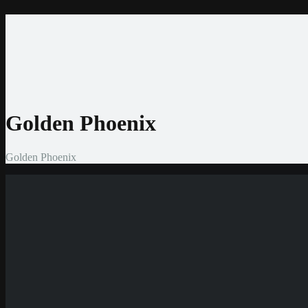
Home
Casinos
Bonis
Slots
Entw
News
Golden Phoenix
Golden Phoenix