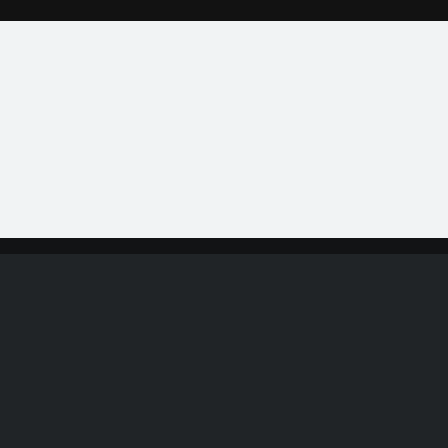
ickler