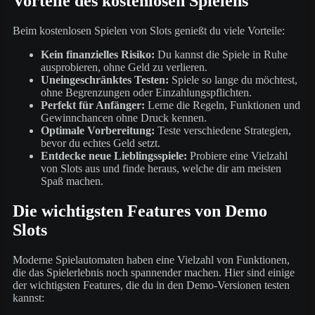
Vorteile des kostenlosen Spielens
Beim kostenlosen Spielen von Slots genießt du viele Vorteile:
Kein finanzielles Risiko:
Du kannst die Spiele in Ruhe
ausprobieren, ohne Geld zu verlieren.
Uneingeschränktes Testen:
Spiele so lange du möchtest,
ohne Begrenzungen oder Einzahlungspflichten.
Perfekt für Anfänger:
Lerne die Regeln, Funktionen und
Gewinnchancen ohne Druck kennen.
Optimale Vorbereitung:
Teste verschiedene Strategien,
bevor du echtes Geld setzt.
Entdecke neue Lieblingsspiele:
Probiere eine Vielzahl
von Slots aus und finde heraus, welche dir am meisten
Spaß machen.
Die wichtigsten Features von Demo
Slots
Moderne Spielautomaten haben eine Vielzahl von Funktionen,
die das Spielerlebnis noch spannender machen. Hier sind einige
der wichtigsten Features, die du in den Demo-Versionen testen
kannst: