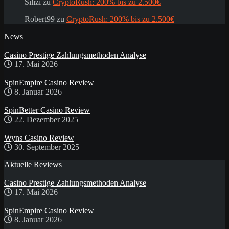
Silizi
zu
CryptoRush: 200% bis zu 2.500€
Robert99
zu
CryptoRush: 200% bis zu 2.500€
News
Casino Prestige Zahlungsmethoden Analyse
17. Mai 2026
SpinEmpire Casino Review
8. Januar 2026
SpinBetter Casino Review
22. Dezember 2025
Wyns Casino Review
30. September 2025
Aktuelle Reviews
Casino Prestige Zahlungsmethoden Analyse
17. Mai 2026
SpinEmpire Casino Review
8. Januar 2026