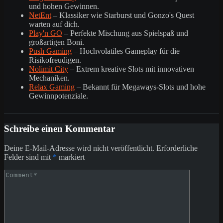
und hohen Gewinnen.
NetEnt
– Klassiker wie Starburst und Gonzo's Quest
warten auf dich.
Play'n GO
– Perfekte Mischung aus Spielspaß und
großartigen Boni.
Push Gaming
– Hochvolatiles Gameplay für die
Risikofreudigen.
Nolimit City
– Extrem kreative Slots mit innovativen
Mechaniken.
Relax Gaming
– Bekannt für Megaways-Slots und hohe
Gewinnpotenziale.
Schreibe einen Kommentar
Deine E-Mail-Adresse wird nicht veröffentlicht.
Erforderliche
Felder sind mit
*
markiert