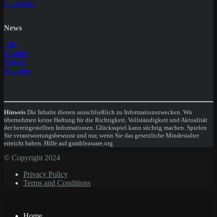
Pragmatic
News
Alle
Casinos
Partner
Ratgeber
Hinweis
Die Inhalte dienen ausschließlich zu Informationszwecken. Wir
übernehmen keine Haftung für die Richtigkeit, Vollständigkeit und Aktualität
der bereitgestellten Informationen. Glücksspiel kann süchtig machen. Spielen
Sie verantwortungsbewusst und nur, wenn Sie das gesetzliche Mindestalter
erreicht haben. Hilfe auf gambleaware.org
© Copyright 2024
Privacy Policy
Terms and Conditions
Home