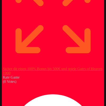
Sicher dir einen 100% Bonus bis 500€ und spiele Gates of Heaven
1000
Rate Game
(
0
Votes)