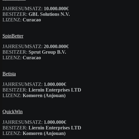
JAHRESUMSATZ:
10.000.000€
BESITZER:
GBL Solutions N.V.
LIZENZ:
Curacao
SpinBetter
JAHRESUMSATZ:
20.000.000€
BESITZER:
Sprut Group B.V.
LIZENZ:
Curacao
Betista
JAHRESUMSATZ:
1.000.000€
BESITZER:
Liernin Enterprises LTD
LIZENZ:
Komoren (Anjouan)
QuickWin
JAHRESUMSATZ:
1.000.000€
BESITZER:
Liernin Enterprises LTD
LIZENZ:
Komoren (Anjouan)