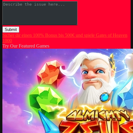
Submit
Sicher dir einen 100% Bonus bis 500€ und spiele Gates of Heaven
1000
Try Our Featured Games