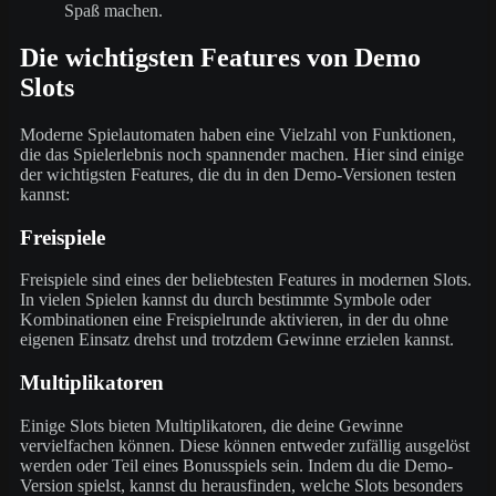
Spaß machen.
Die wichtigsten Features von Demo
Slots
Moderne Spielautomaten haben eine Vielzahl von Funktionen,
die das Spielerlebnis noch spannender machen. Hier sind einige
der wichtigsten Features, die du in den Demo-Versionen testen
kannst:
Freispiele
Freispiele sind eines der beliebtesten Features in modernen Slots.
In vielen Spielen kannst du durch bestimmte Symbole oder
Kombinationen eine Freispielrunde aktivieren, in der du ohne
eigenen Einsatz drehst und trotzdem Gewinne erzielen kannst.
Multiplikatoren
Einige Slots bieten Multiplikatoren, die deine Gewinne
vervielfachen können. Diese können entweder zufällig ausgelöst
werden oder Teil eines Bonusspiels sein. Indem du die Demo-
Version spielst, kannst du herausfinden, welche Slots besonders