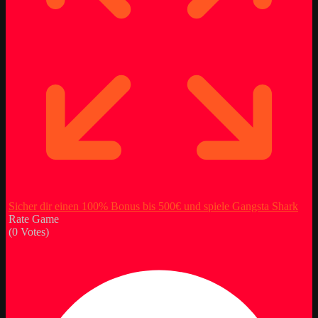
Sicher dir einen 100% Bonus bis 500€ und spiele Gangsta Shark
Rate Game
(
0
Votes)