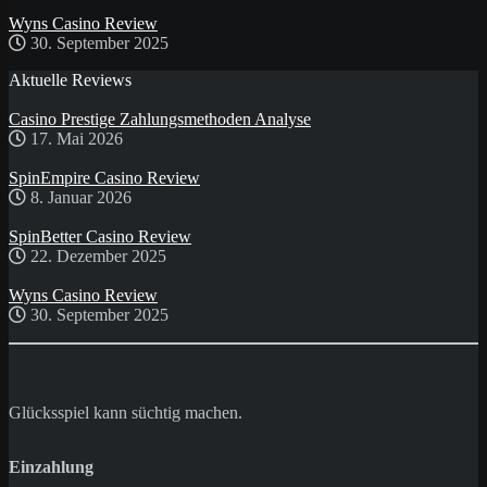
Wyns Casino Review
30. September 2025
Aktuelle Reviews
Casino Prestige Zahlungsmethoden Analyse
17. Mai 2026
SpinEmpire Casino Review
8. Januar 2026
SpinBetter Casino Review
22. Dezember 2025
Wyns Casino Review
30. September 2025
Glücksspiel kann süchtig machen.
Einzahlung