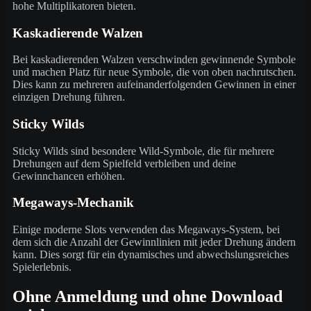
hohe Multiplikatoren bieten.
Kaskadierende Walzen
Bei kaskadierenden Walzen verschwinden gewinnende Symbole
und machen Platz für neue Symbole, die von oben nachrutschen.
Dies kann zu mehreren aufeinanderfolgenden Gewinnen in einer
einzigen Drehung führen.
Sticky Wilds
Sticky Wilds sind besondere Wild-Symbole, die für mehrere
Drehungen auf dem Spielfeld verbleiben und deine
Gewinnchancen erhöhen.
Megaways-Mechanik
Einige moderne Slots verwenden das Megaways-System, bei
dem sich die Anzahl der Gewinnlinien mit jeder Drehung ändern
kann. Dies sorgt für ein dynamisches und abwechslungsreiches
Spielerlebnis.
Ohne Anmeldung und ohne Download