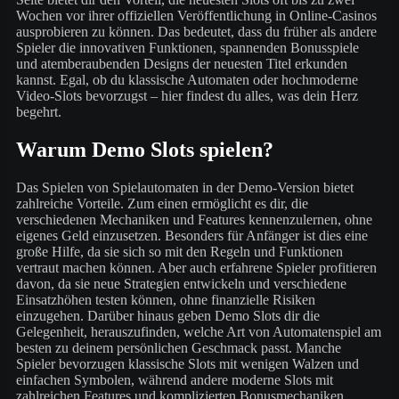
Wochen vor ihrer offiziellen Veröffentlichung in Online-Casinos
ausprobieren zu können. Das bedeutet, dass du früher als andere
Spieler die innovativen Funktionen, spannenden Bonusspiele
und atemberaubenden Designs der neuesten Titel erkunden
kannst. Egal, ob du klassische Automaten oder hochmoderne
Video-Slots bevorzugst – hier findest du alles, was dein Herz
begehrt.
Warum Demo Slots spielen?
Das Spielen von Spielautomaten in der Demo-Version bietet
zahlreiche Vorteile. Zum einen ermöglicht es dir, die
verschiedenen Mechaniken und Features kennenzulernen, ohne
eigenes Geld einzusetzen. Besonders für Anfänger ist dies eine
große Hilfe, da sie sich so mit den Regeln und Funktionen
vertraut machen können. Aber auch erfahrene Spieler profitieren
davon, da sie neue Strategien entwickeln und verschiedene
Einsatzhöhen testen können, ohne finanzielle Risiken
einzugehen. Darüber hinaus geben Demo Slots dir die
Gelegenheit, herauszufinden, welche Art von Automatenspiel am
besten zu deinem persönlichen Geschmack passt. Manche
Spieler bevorzugen klassische Slots mit wenigen Walzen und
einfachen Symbolen, während andere moderne Slots mit
zahlreichen Features und komplizierten Bonusmechaniken