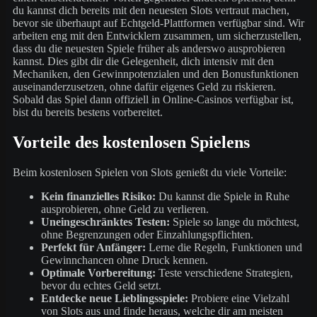
du kannst dich bereits mit den neuesten Slots vertraut machen,
bevor sie überhaupt auf Echtgeld-Plattformen verfügbar sind. Wir
arbeiten eng mit den Entwicklern zusammen, um sicherzustellen,
dass du die neuesten Spiele früher als anderswo ausprobieren
kannst. Dies gibt dir die Gelegenheit, dich intensiv mit den
Mechaniken, den Gewinnpotenzialen und den Bonusfunktionen
auseinanderzusetzen, ohne dafür eigenes Geld zu riskieren.
Sobald das Spiel dann offiziell in Online-Casinos verfügbar ist,
bist du bereits bestens vorbereitet.
Vorteile des kostenlosen Spielens
Beim kostenlosen Spielen von Slots genießt du viele Vorteile:
Kein finanzielles Risiko:
Du kannst die Spiele in Ruhe
ausprobieren, ohne Geld zu verlieren.
Uneingeschränktes Testen:
Spiele so lange du möchtest,
ohne Begrenzungen oder Einzahlungspflichten.
Perfekt für Anfänger:
Lerne die Regeln, Funktionen und
Gewinnchancen ohne Druck kennen.
Optimale Vorbereitung:
Teste verschiedene Strategien,
bevor du echtes Geld setzt.
Entdecke neue Lieblingsspiele:
Probiere eine Vielzahl
von Slots aus und finde heraus, welche dir am meisten