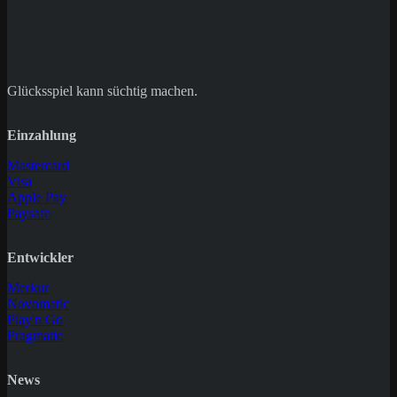
Glücksspiel kann süchtig machen.
Einzahlung
Mastercard
Visa
Apple Pay
Paysafe
Entwickler
Merkur
Novomatic
Play'n Go
Pragmatic
News