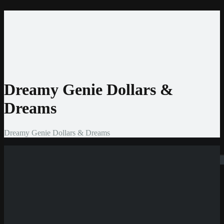
Home
Casinos
Bonis
Slots
Entwickler
News
Dreamy Genie Dollars &
Dreams
Dreamy Genie Dollars & Dreams
Suchen
Neue Casinos