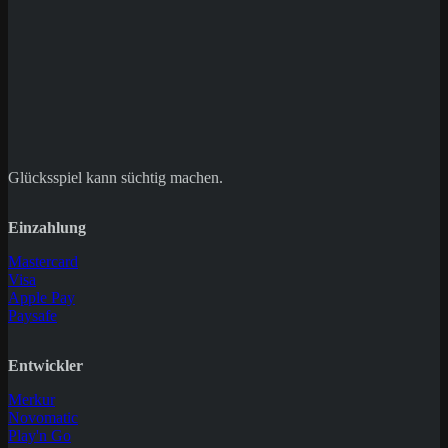
browser for the next time I comment.
Glücksspiel kann süchtig machen.
Einzahlung
Mastercard
Visa
Apple Pay
Paysafe
Entwickler
Merkur
Novomatic
Play'n Go