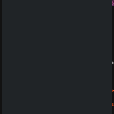
SpinBetter
Casino
Review
Wyns
Casino
Review
QuickWin
Casino
Review
Neueste
Kommenta
Alex
zu
Dazard
rami
zu
CryptoRus
Jens
zu
CryptoRush
200% bis
Echtgeldmodus
zu 2.500€