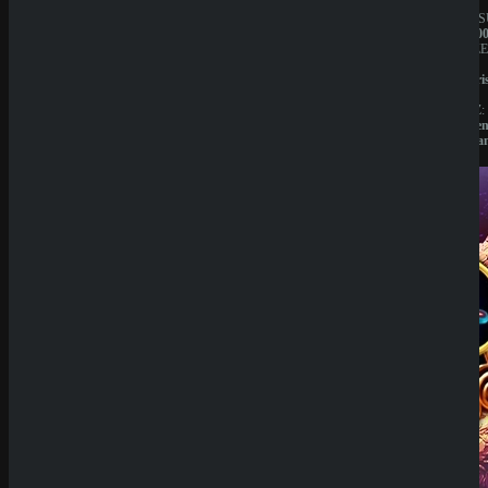
JAHRESUMSATZ:
JAHRES
1.000.000€
1.000.00
BESITZER:
BESITZE
Liernin
Liernin
Enterprises
Enterpri
LTD
LTD
LIZENZ:
LIZENZ:
Komoren
Komore
(Anjouan)
(Anjoua
Neueste
Beiträge
Casino
Prestige
Zahlungs
methoden
Analyse
SpinEmpir
e Casino
Review