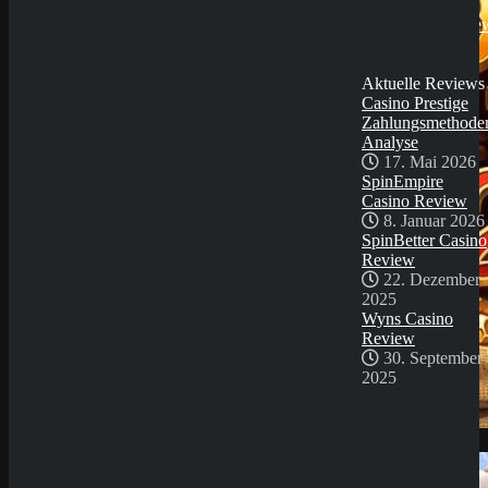
2025
Wyns Casino Revie
30. September
2025
Aktuelle Reviews
Casino Prestige
Zahlungsmethode
Analyse
17. Mai 2026
SpinEmpire
Casino Review
8. Januar 2026
SpinBetter Casino
Review
22. Dezember
2025
Wyns Casino
Review
30. September
2025
Demo Spiel