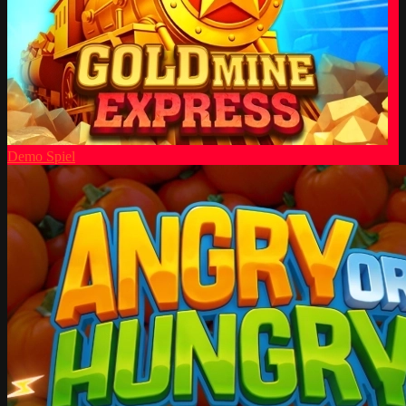
Demo Spiel