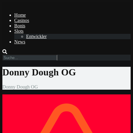
Home
Casinos
Bonis
Slots
Entwickler
News
Donny Dough OG
Donny Dough OG