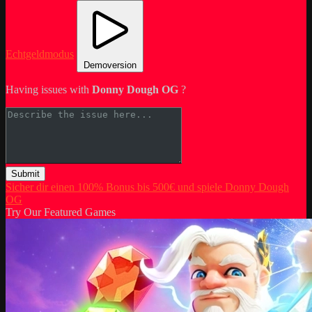
Echtgeldmodus
Demoversion
Having issues with
Donny Dough OG
?
Submit
Sicher dir einen 100% Bonus bis 500€ und spiele Donny Dough
OG
Try Our Featured Games