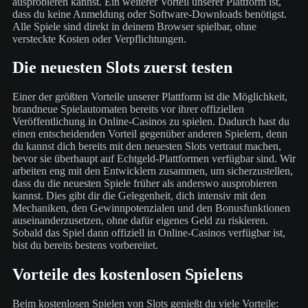
ausprobieren kannst. Ein weiterer Vorteil unserer Plattform ist,
dass du keine Anmeldung oder Software-Downloads benötigst.
Alle Spiele sind direkt in deinem Browser spielbar, ohne
versteckte Kosten oder Verpflichtungen.
Die neuesten Slots zuerst testen
Einer der größten Vorteile unserer Plattform ist die Möglichkeit,
brandneue Spielautomaten bereits vor ihrer offiziellen
Veröffentlichung in Online-Casinos zu spielen. Dadurch hast du
einen entscheidenden Vorteil gegenüber anderen Spielern, denn
du kannst dich bereits mit den neuesten Slots vertraut machen,
bevor sie überhaupt auf Echtgeld-Plattformen verfügbar sind. Wir
arbeiten eng mit den Entwicklern zusammen, um sicherzustellen,
dass du die neuesten Spiele früher als anderswo ausprobieren
kannst. Dies gibt dir die Gelegenheit, dich intensiv mit den
Mechaniken, den Gewinnpotenzialen und den Bonusfunktionen
auseinanderzusetzen, ohne dafür eigenes Geld zu riskieren.
Sobald das Spiel dann offiziell in Online-Casinos verfügbar ist,
bist du bereits bestens vorbereitet.
Vorteile des kostenlosen Spielens
Beim kostenlosen Spielen von Slots genießt du viele Vorteile: