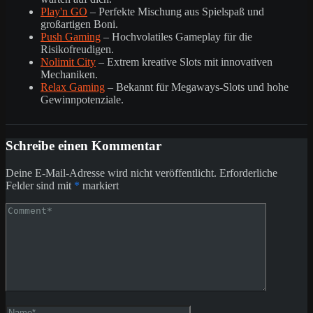
Play'n GO
– Perfekte Mischung aus Spielspaß und
großartigen Boni.
Push Gaming
– Hochvolatiles Gameplay für die
Risikofreudigen.
Nolimit City
– Extrem kreative Slots mit innovativen
Mechaniken.
Relax Gaming
– Bekannt für Megaways-Slots und hohe
Gewinnpotenziale.
Schreibe einen Kommentar
Deine E-Mail-Adresse wird nicht veröffentlicht.
Erforderliche
Felder sind mit
*
markiert