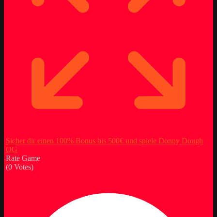
Sicher dir einen 100% Bonus bis 500€ und spiele Donny Dough
OG
Rate Game
(
0
Votes)