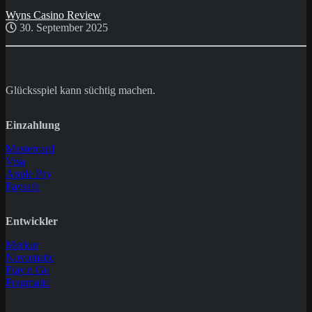
Wyns Casino Review
30. September 2025
Glücksspiel kann süchtig machen.
Einzahlung
Mastercard
Visa
Apple Pay
Paysafe
Entwickler
Merkur
Novomatic
Play'n Go
Pragmatic