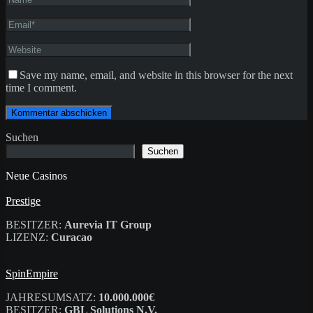
Save my name, email, and website in this browser for the next
time I comment.
Suchen
Suchen
Neue Casinos
Prestige
BESITZER:
Aurevia IT Group
LIZENZ:
Curacao
SpinEmpire
JAHRESUMSATZ:
10.000.000€
BESITZER:
GBL Solutions N.V.