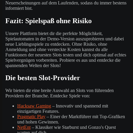
Neuerscheinungen auf dem Laufenden, sodass du immer bestens
informiert bist.
Fazit: Spielspaß ohne Risiko
Unsere Plattform bietet dir die perfekte Möglichkeit,
Spielautomaten in der Demo-Version auszuprobieren und dabei
neue Lieblingsspiele zu entdecken. Ohne Risiko, ohne
Anmeldung und ohne versteckte Kosten kannst du alle
Funktionen der neuesten Slots testen und dich optimal auf echtes
Spielvergnügen vorbereiten. Probiere es aus und entdecke die
spannenden Welten der Slots!
Die besten Slot-Provider
Wir bieten dir eine breite Auswahl an Slots von führenden
Providern der Branche. Entdecke Spiele von:
Hacksaw Gaming
– Innovativ und spannend mit
einzigartigen Features.
Pragmatic Play
– Einer der Marktführer mit Top-Grafiken
und hohen Gewinnen.
NetEnt
– Klassiker wie Starburst und Gonzo's Quest
warten auf dich.