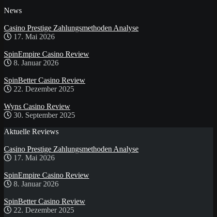
News
Casino Prestige Zahlungsmethoden Analyse
17. Mai 2026
SpinEmpire Casino Review
8. Januar 2026
SpinBetter Casino Review
22. Dezember 2025
Wyns Casino Review
30. September 2025
Aktuelle Reviews
Casino Prestige Zahlungsmethoden Analyse
17. Mai 2026
SpinEmpire Casino Review
8. Januar 2026
SpinBetter Casino Review
22. Dezember 2025