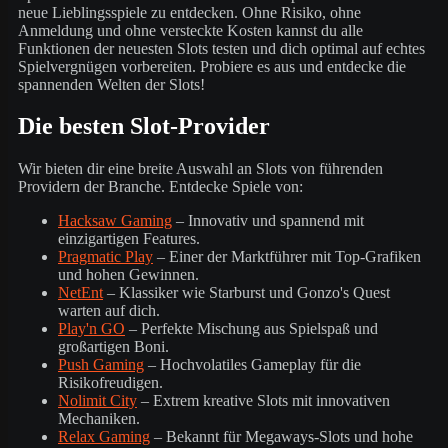
neue Lieblingsspiele zu entdecken. Ohne Risiko, ohne
Anmeldung und ohne versteckte Kosten kannst du alle
Funktionen der neuesten Slots testen und dich optimal auf echtes
Spielvergnügen vorbereiten. Probiere es aus und entdecke die
spannenden Welten der Slots!
Die besten Slot-Provider
Wir bieten dir eine breite Auswahl an Slots von führenden
Providern der Branche. Entdecke Spiele von:
Hacksaw Gaming
– Innovativ und spannend mit
einzigartigen Features.
Pragmatic Play
– Einer der Marktführer mit Top-Grafiken
und hohen Gewinnen.
NetEnt
– Klassiker wie Starburst und Gonzo's Quest
warten auf dich.
Play'n GO
– Perfekte Mischung aus Spielspaß und
großartigen Boni.
Push Gaming
– Hochvolatiles Gameplay für die
Risikofreudigen.
Nolimit City
– Extrem kreative Slots mit innovativen
Mechaniken.
Relax Gaming
– Bekannt für Megaways-Slots und hohe