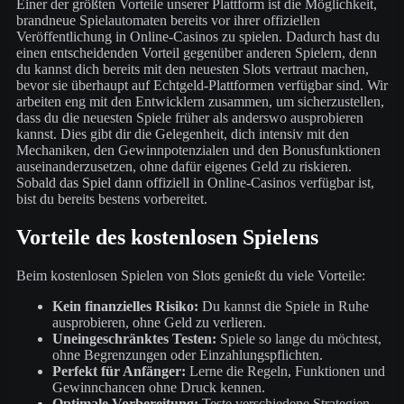
Einer der größten Vorteile unserer Plattform ist die Möglichkeit,
brandneue Spielautomaten bereits vor ihrer offiziellen
Veröffentlichung in Online-Casinos zu spielen. Dadurch hast du
einen entscheidenden Vorteil gegenüber anderen Spielern, denn
du kannst dich bereits mit den neuesten Slots vertraut machen,
bevor sie überhaupt auf Echtgeld-Plattformen verfügbar sind. Wir
arbeiten eng mit den Entwicklern zusammen, um sicherzustellen,
dass du die neuesten Spiele früher als anderswo ausprobieren
kannst. Dies gibt dir die Gelegenheit, dich intensiv mit den
Mechaniken, den Gewinnpotenzialen und den Bonusfunktionen
auseinanderzusetzen, ohne dafür eigenes Geld zu riskieren.
Sobald das Spiel dann offiziell in Online-Casinos verfügbar ist,
bist du bereits bestens vorbereitet.
Vorteile des kostenlosen Spielens
Beim kostenlosen Spielen von Slots genießt du viele Vorteile:
Kein finanzielles Risiko:
Du kannst die Spiele in Ruhe
ausprobieren, ohne Geld zu verlieren.
Uneingeschränktes Testen:
Spiele so lange du möchtest,
ohne Begrenzungen oder Einzahlungspflichten.
Perfekt für Anfänger:
Lerne die Regeln, Funktionen und
Gewinnchancen ohne Druck kennen.
Optimale Vorbereitung:
Teste verschiedene Strategien,