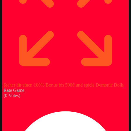
Sicher dir einen 100% Bonus bis 500€ und spiele Demonic Dolls
Rate Game
(
0
Votes)