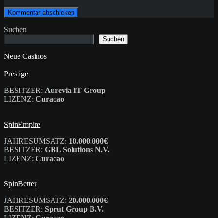
Suchen
Suchen
Neue Casinos
Prestige
BESITZER:
Aurevia IT Group
LIZENZ:
Curacao
SpinEmpire
JAHRESUMSATZ:
10.000.000€
BESITZER:
GBL Solutions N.V.
LIZENZ:
Curacao
SpinBetter
JAHRESUMSATZ:
20.000.000€
BESITZER:
Sprut Group B.V.
LIZENZ:
Curacao