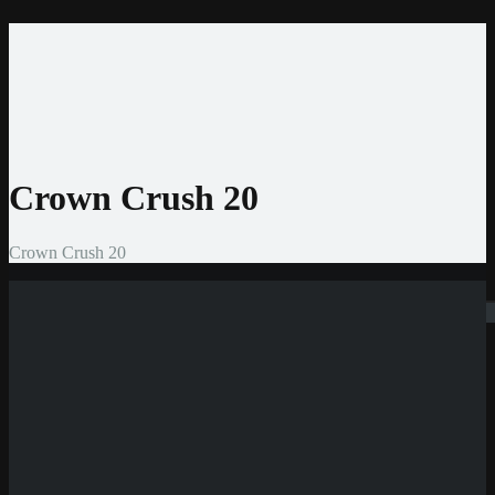
Home
Casinos
Bonis
Slots
Entwickler
News
Crown Crush 20
Crown Crush 20
Suchen
Neue Casinos