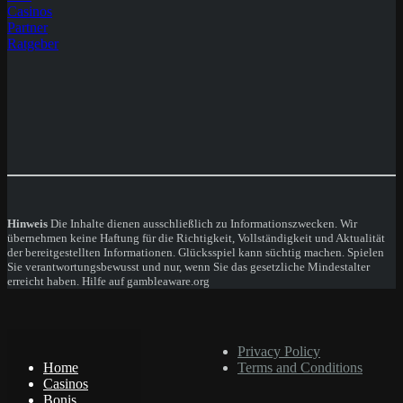
Casinos
Partner
Ratgeber
Hinweis
Die Inhalte dienen ausschließlich zu Informationszwecken. Wir
übernehmen keine Haftung für die Richtigkeit, Vollständigkeit und Aktualität
der bereitgestellten Informationen. Glücksspiel kann süchtig machen. Spielen
Sie verantwortungsbewusst und nur, wenn Sie das gesetzliche Mindestalter
erreicht haben. Hilfe auf gambleaware.org
© Copyright 2024
Privacy Policy
Home
Terms and Conditions
Casinos
Bonis