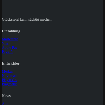
Glücksspiel kann süchtig machen.
Einzahlung
Mastercard
Visa
Apple Pay
Paysafe
Entwickler
Merkur
Novomatic
Play'n Go
Pragmatic
News
Alle