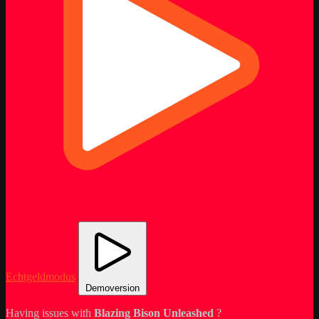
Echtgeldmodus
Demoversion
Having issues with
Blazing Bison Unleashed
?