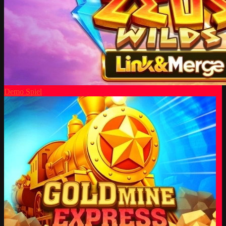
Demo Spiel