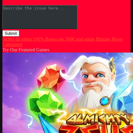
Submit
Sicher dir einen 100% Bonus bis 500€ und spiele Blazing Bison
Unleashed
Try Our Featured Games