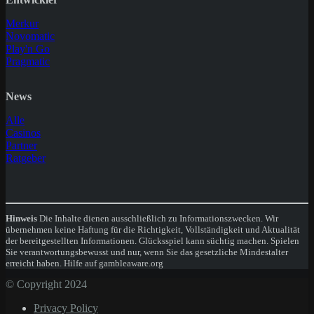
Merkur
Novomatic
Play'n Go
Pragmatic
News
Alle
Casinos
Partner
Ratgeber
Hinweis
Die Inhalte dienen ausschließlich zu Informationszwecken. Wir
übernehmen keine Haftung für die Richtigkeit, Vollständigkeit und Aktualität
der bereitgestellten Informationen. Glücksspiel kann süchtig machen. Spielen
Sie verantwortungsbewusst und nur, wenn Sie das gesetzliche Mindestalter
erreicht haben. Hilfe auf gambleaware.org
© Copyright 2024
Privacy Policy