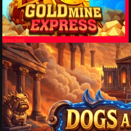
Demo Spiel