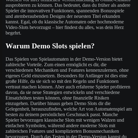
ausprobieren zu können. Das bedeutet, dass du früher als andere
Spieler die innovativen Funktionen, spannenden Bonusspiele
und atemberaubenden Designs der neuesten Titel erkunden
kannst. Egal, ob du klassische Automaten oder hochmoderne
Video-Slots bevorzugst – hier findest du alles, was dein Herz
begehrt.
Warum Demo Slots spielen?
Das Spielen von Spielautomaten in der Demo-Version bietet
zahlreiche Vorteile. Zum einen ermöglicht es dir, die
verschiedenen Mechaniken und Features kennenzulernen, ohne
eigenes Geld einzusetzen. Besonders für Anfänger ist dies eine
große Hilfe, da sie sich so mit den Regeln und Funktionen
vertraut machen können. Aber auch erfahrene Spieler profitieren
davon, da sie neue Strategien entwickeln und verschiedene
Einsatzhöhen testen können, ohne finanzielle Risiken
einzugehen. Darüber hinaus geben Demo Slots dir die
Gelegenheit, herauszufinden, welche Art von Automatenspiel am
besten zu deinem persönlichen Geschmack passt. Manche
Spieler bevorzugen klassische Slots mit wenigen Walzen und
einfachen Symbolen, während andere moderne Slots mit
zahlreichen Features und komplizierten Bonusmechaniken
bevorzugen. Durch das Testen in der Demo-Version kannst du