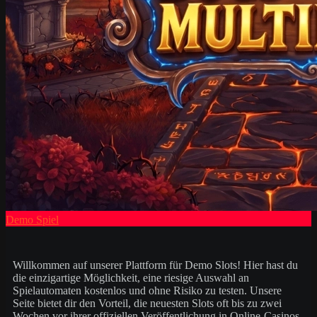
Demo Spiel
Willkommen auf unserer Plattform für Demo Slots! Hier hast du
die einzigartige Möglichkeit, eine riesige Auswahl an
Spielautomaten kostenlos und ohne Risiko zu testen. Unsere
Seite bietet dir den Vorteil, die neuesten Slots oft bis zu zwei
Wochen vor ihrer offiziellen Veröffentlichung in Online-Casinos