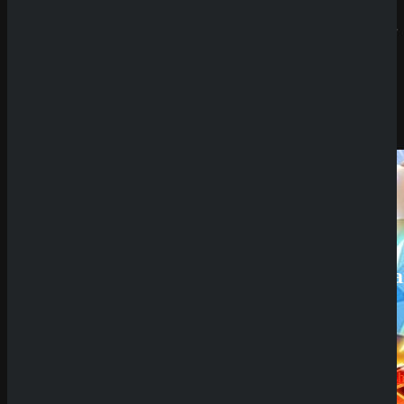
Analyse
SpinEmpir
e Casino
Review
SpinBetter
Submit
Casino
Sicher dir einen 100% Bonus bis 500€ und spiele
Review
88 Lucky Coins
Wyns
Try Our Featured Games
Casino
Review
QuickWin
Casino
Review
Neueste
Kommenta
Alex
zu
Dazard
rami
zu
CryptoRus