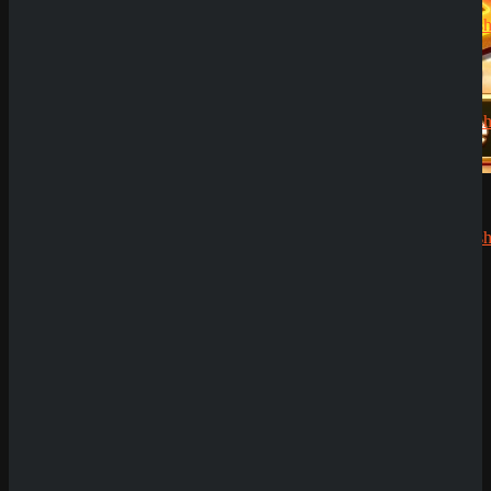
Jens
zu
CryptoRush
200% bis
zu 2.500€
Silizi
zu
CryptoRush
200% bis
zu 2.500€
Demo Spiel
Robert99
zu
CryptoRush
200% bis
zu 2.500€
News
Casino Prestige
Zahlungsmethoden
Analyse
17. Mai 2026
SpinEmpire Casino
Review
8. Januar 2026
SpinBetter Casino