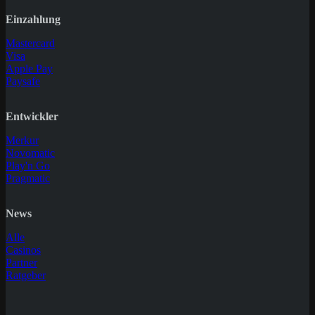
Einzahlung
Mastercard
Visa
Apple Pay
Paysafe
Entwickler
Merkur
Novomatic
Play'n Go
Pragmatic
News
Alle
Casinos
Partner
Ratgeber