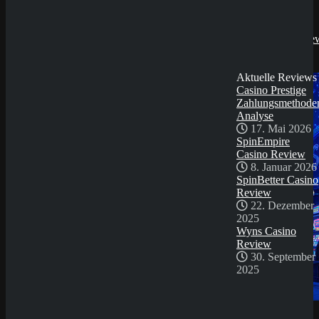
Review
22. Dezember
2025
Wyns Casino Revie
30. September
2025
Demo Spiel
Aktuelle Reviews
Casino Prestige
Zahlungsmethode
Analyse
17. Mai 2026
SpinEmpire
Casino Review
8. Januar 2026
SpinBetter Casino
Review
22. Dezember
2025
Wyns Casino
Review
30. September
2025
Demo Spiel