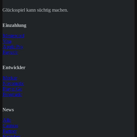
Glücksspiel kann süchtig machen.
Einzahlung
Mastercard
Visa
Apple Pay
Paysafe
Entwickler
Merkur
Novomatic
Play'n Go
Pragmatic
News
Alle
Casinos
Partner
Ratgeber