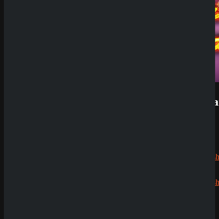
Review
Wyns
Casino
Review
QuickWin
Casino
Review
Neueste
Kommenta
Alex
zu
Dazard
rami
zu
CryptoRus
Jens
zu
CryptoRush
200% bis
zu 2.500€
Silizi
zu