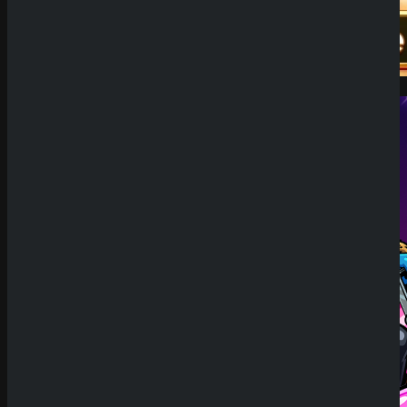
Demo Spiel