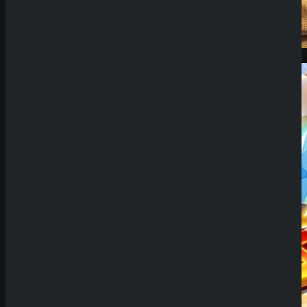
Demo Spiel