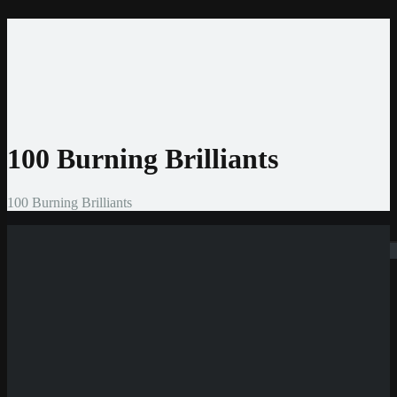
Home
Casinos
Bonis
Slots
Entwickler
News
100 Burning Brilliants
100 Burning Brilliants
Suchen
Neue Casinos