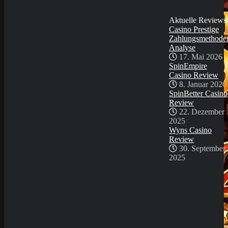
30. September
2025
Aktuelle Reviews
Casino Prestige
Zahlungsmethode
Analyse
17. Mai 2026
SpinEmpire
Casino Review
8. Januar 2026
SpinBetter Casino
Review
22. Dezember
2025
Wyns Casino
Review
30. September
2025