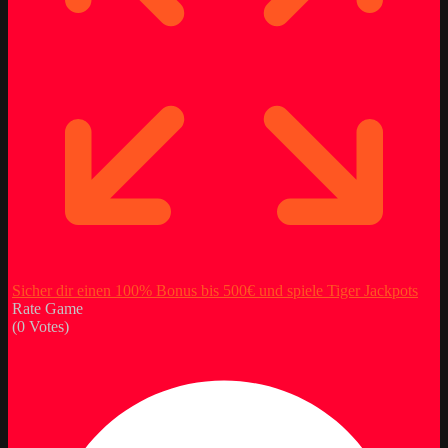
Sicher dir einen 100% Bonus bis 500€ und spiele Tiger Jackpots
Rate Game
(
0
Votes)