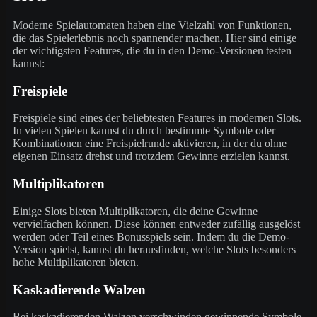
Moderne Spielautomaten haben eine Vielzahl von Funktionen,
die das Spielerlebnis noch spannender machen. Hier sind einige
der wichtigsten Features, die du in den Demo-Versionen testen
kannst:
Freispiele
Freispiele sind eines der beliebtesten Features in modernen Slots.
In vielen Spielen kannst du durch bestimmte Symbole oder
Kombinationen eine Freispielrunde aktivieren, in der du ohne
eigenen Einsatz drehst und trotzdem Gewinne erzielen kannst.
Multiplikatoren
Einige Slots bieten Multiplikatoren, die deine Gewinne
vervielfachen können. Diese können entweder zufällig ausgelöst
werden oder Teil eines Bonusspiels sein. Indem du die Demo-
Version spielst, kannst du herausfinden, welche Slots besonders
hohe Multiplikatoren bieten.
Kaskadierende Walzen
Bei kaskadierenden Walzen verschwinden gewinnende Symbole