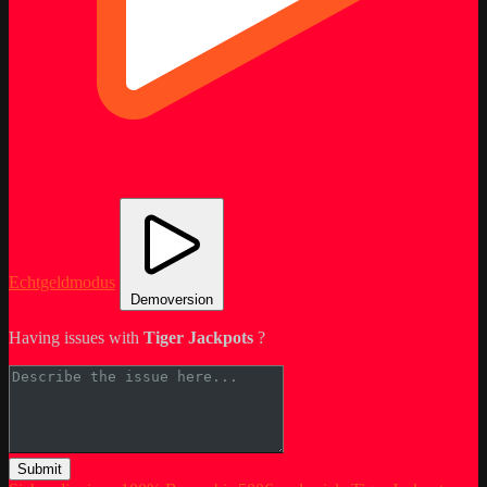
Echtgeldmodus
Demoversion
Having issues with
Tiger Jackpots
?
Submit