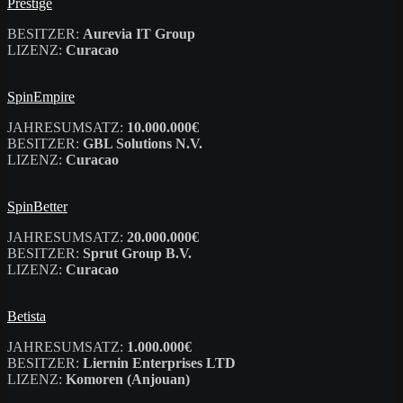
Prestige
BESITZER:
Aurevia IT Group
LIZENZ:
Curacao
SpinEmpire
JAHRESUMSATZ:
10.000.000€
BESITZER:
GBL Solutions N.V.
LIZENZ:
Curacao
SpinBetter
JAHRESUMSATZ:
20.000.000€
BESITZER:
Sprut Group B.V.
LIZENZ:
Curacao
Betista
JAHRESUMSATZ:
1.000.000€
BESITZER:
Liernin Enterprises LTD
LIZENZ:
Komoren (Anjouan)