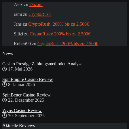
Alex
zu
Dazard
rami
zu
CryptoRush
Jens
zu
CryptoRush: 200% bis zu 2.500€
Silizi
zu
CryptoRush: 200% bis zu 2.500€
Robert99
zu
CryptoRush: 200% bis zu 2.500€
News
Casino Prestige Zahlungsmethoden Analyse
17. Mai 2026
SpinEmpire Casino Review
8. Januar 2026
SpinBetter Casino Review
22. Dezember 2025
Wyns Casino Review
30. September 2025
Aktuelle Reviews