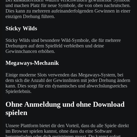
und machen Platz für neue Symbole, die von oben nachrutschen.
Dies kann zu mehreren aufeinanderfolgenden Gewinnen in einer
einzigen Drehung führen.
Sticky Wilds
Sticky Wilds sind besondere Wild-Symbole, die für mehrere
Drehungen auf dem Spielfeld verbleiben und deine
Gewinnchancen erhöhen.
Megaways-Mechanik
Einige moderne Slots verwenden das Megaways-System, bei
dem sich die Anzahl der Gewinnlinien mit jeder Drehung ändern
kann. Dies sorgt für ein dynamisches und abwechslungsreiches
Spielerlebnis.
Ohne Anmeldung und ohne Download
spielen
Unsere Plattform bietet dir den Vorteil, dass du alle Spiele direkt
im Browser spielen kannst, ohne dass du eine Software
herunterladen oder dich registrieren musst. Du kannst sofort