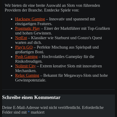
Wir bieten dir eine breite Auswahl an Slots von führenden
Providern der Branche. Entdecke Spiele von:
Hacksaw Gaming
– Innovativ und spannend mit
einzigartigen Features.
Pragmatic Play
– Einer der Marktführer mit Top-Grafiken
und hohen Gewinnen.
NetEnt
– Klassiker wie Starburst und Gonzo's Quest
warten auf dich.
Play'n GO
– Perfekte Mischung aus Spielspaß und
großartigen Boni.
Push Gaming
– Hochvolatiles Gameplay für die
Risikofreudigen.
Nolimit City
– Extrem kreative Slots mit innovativen
Mechaniken.
Relax Gaming
– Bekannt für Megaways-Slots und hohe
Gewinnpotenziale.
Schreibe einen Kommentar
Deine E-Mail-Adresse wird nicht veröffentlicht.
Erforderliche
Felder sind mit
*
markiert