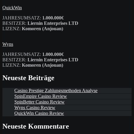
QuickWin
JAHRESUMSATZ:
1.000.000€
BESITZER:
Liernin Enterprises LTD
LIZENZ:
Komoren (Anjouan)
Wyns
JAHRESUMSATZ:
1.000.000€
BESITZER:
Liernin Enterprises LTD
LIZENZ:
Komoren (Anjouan)
Neueste Beiträge
Casino Prestige Zahlungsmethoden Analyse
SpinEmpire Casino Review
SpinBetter Casino Review
Wyns Casino Review
QuickWin Casino Review
Neueste Kommentare