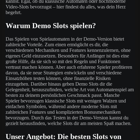
kannst. Egal, ob du klassische Automaten oder hochmoderne
Video-Slots bevorzugst – hier findest du alles, was dein Herz
begehrt.
Warum Demo Slots spielen?
Das Spielen von Spielautomaten in der Demo-Version bietet
zahlreiche Vorteile. Zum einen ermöglicht es dir, die
verschiedenen Mechaniken und Features kennenzulernen, ohne
eigenes Geld einzusetzen. Besonders für Anfänger ist dies eine
große Hilfe, da sie sich so mit den Regeln und Funktionen
vertraut machen können. Aber auch erfahrene Spieler profitieren
davon, da sie neue Strategien entwickeln und verschiedene
Einsatzhöhen testen können, ohne finanzielle Risiken
einzugehen. Darüber hinaus geben Demo Slots dir die
Gelegenheit, herauszufinden, welche Art von Automatenspiel am
besten zu deinem persönlichen Geschmack passt. Manche
Spieler bevorzugen klassische Slots mit wenigen Walzen und
einfachen Symbolen, während andere moderne Slots mit
zahlreichen Features und komplizierten Bonusmechaniken
bevorzugen. Durch das Testen in der Demo-Version kannst du
gezielt herausfinden, welche Slots dir am meisten Spaß machen.
Unser Angebot: Die besten Slots von