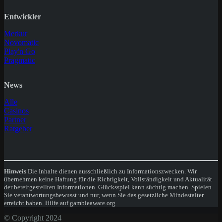
Entwickler
Merkur
Novomatic
Play'n Go
Pragmatic
News
Alle
Casinos
Partner
Ratgeber
Hinweis
Die Inhalte dienen ausschließlich zu Informationszwecken. Wir
übernehmen keine Haftung für die Richtigkeit, Vollständigkeit und Aktualität
der bereitgestellten Informationen. Glücksspiel kann süchtig machen. Spielen
Sie verantwortungsbewusst und nur, wenn Sie das gesetzliche Mindestalter
erreicht haben. Hilfe auf gambleaware.org
© Copyright 2024