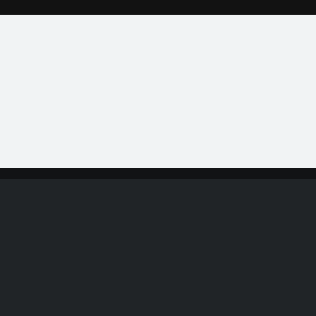
ickler