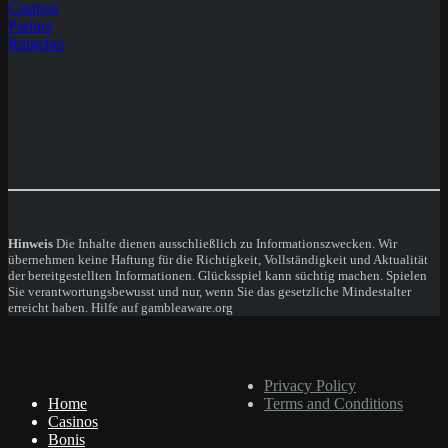
Casinos
Partner
Ratgeber
Hinweis
Die Inhalte dienen ausschließlich zu Informationszwecken. Wir
übernehmen keine Haftung für die Richtigkeit, Vollständigkeit und Aktualität
der bereitgestellten Informationen. Glücksspiel kann süchtig machen. Spielen
Sie verantwortungsbewusst und nur, wenn Sie das gesetzliche Mindestalter
erreicht haben. Hilfe auf gambleaware.org
© Copyright 2024
Privacy Policy
Home
Terms and Conditions
Casinos
Bonis