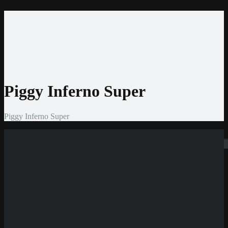
Home
Casinos
Bonis
Slots
Entwickler
News
Piggy Inferno Super
Piggy Inferno Super
Suchen
Neue Casinos