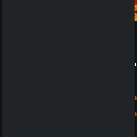
Review
Wyns
Casino
Review
QuickWin
Casino
Review
Neueste
Kommenta
Alex
zu
Dazard
rami
zu
CryptoRus
Jens
zu
CryptoRush
200% bis
zu 2.500€
Silizi
zu