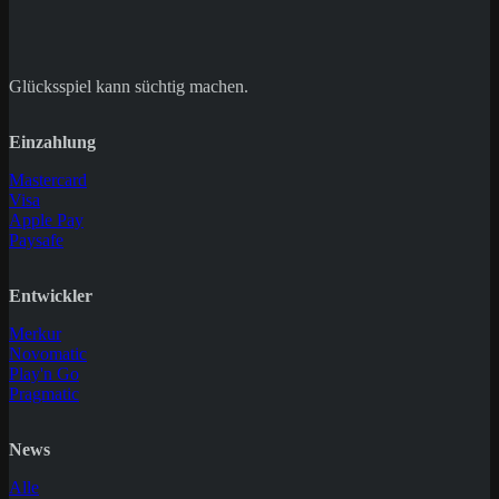
Glücksspiel kann süchtig machen.
Einzahlung
Mastercard
Visa
Apple Pay
Paysafe
Entwickler
Merkur
Novomatic
Play'n Go
Pragmatic
News
Alle