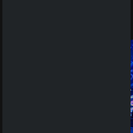
Demo Spiel