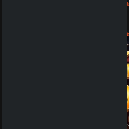
CryptoRush
200% bis
zu 2.500€
Submit
Sicher dir einen 100% Bonus bis 500€ und spiele
Robert99
Give Me The Money
zu
Try Our Featured Games
CryptoRush
200% bis
zu 2.500€
News
Casino Prestige
Zahlungsmethoden
Analyse
17. Mai 2026
SpinEmpire Casino
Review
8. Januar 2026
SpinBetter Casino
Review
22. Dezember
2025
Wyns Casino Revie