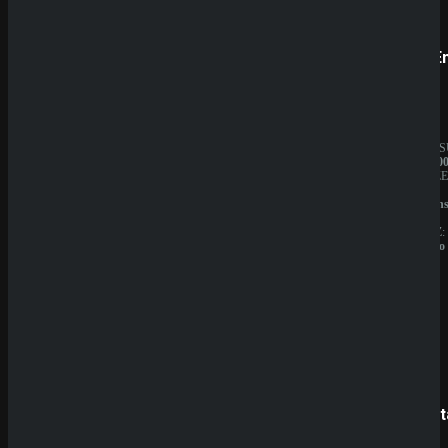
Prestige
SpinE
BESITZER:
JAHRES
Aurevia
10.000.0
IT
BESITZE
Group
GBL
LIZENZ:
Solution
Curacao
N.V.
LIZENZ:
Curacao
SpinBetter
Betist