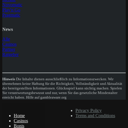
Novomatic
Play'n Go
Pragmatic
News
Alle
Casinos
Partner
Ratgeber
Hinweis
Die Inhalte dienen ausschließlich zu Informationszwecken. Wir
übernehmen keine Haftung für die Richtigkeit, Vollständigkeit und Aktualität
der bereitgestellten Informationen. Glücksspiel kann süchtig machen. Spielen
Sie verantwortungsbewusst und nur, wenn Sie das gesetzliche Mindestalter
erreicht haben. Hilfe auf gambleaware.org
© Copyright 2024
Privacy Policy
Home
Terms and Conditions
Casinos
Bonis