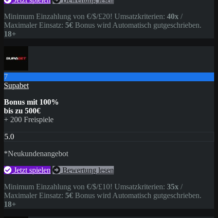
Minimum Einzahlung von €/$/£20! Umsatzkriterien:
40x
/
Maximaler Einsatz:
5€
Bonus wird Automatisch gutgeschrieben.
18+
7
Supabet
Bonus mit 100%
bis zu 500€
+ 200 Freispiele
5.0
*Neukundenangebot
Jetzt spielen
Bewertung lesen
Minimum Einzahlung von €/$/£10! Umsatzkriterien:
35x
/
Maximaler Einsatz:
5€
Bonus wird Automatisch gutgeschrieben.
18+