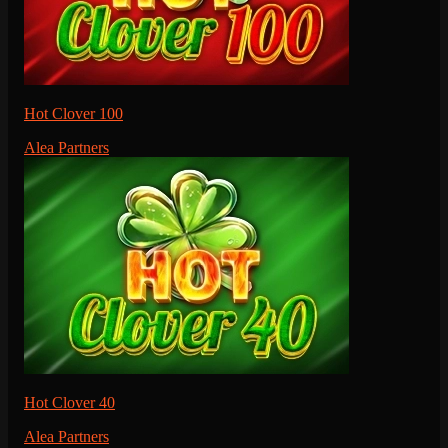
Hot Clover 100
Alea Partners
Hot Clover 40
Alea Partners