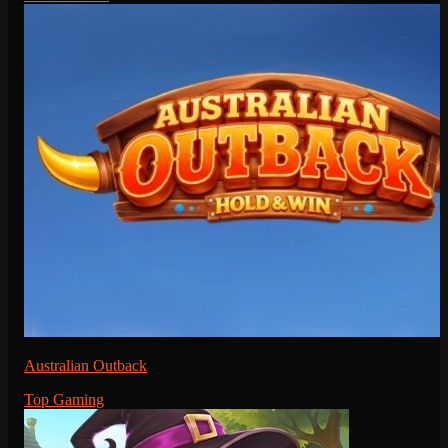
Australian Outback
Top Gaming