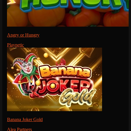
Angry or Hungry
Playnetic
Banana Joker Gold
Alea Partners