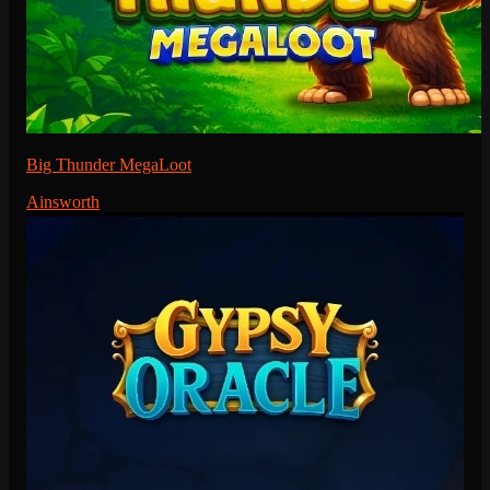
Big Thunder MegaLoot
Ainsworth