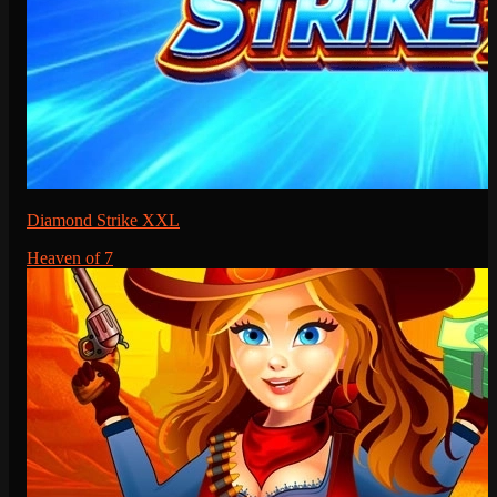
Diamond Strike XXL
Heaven of 7