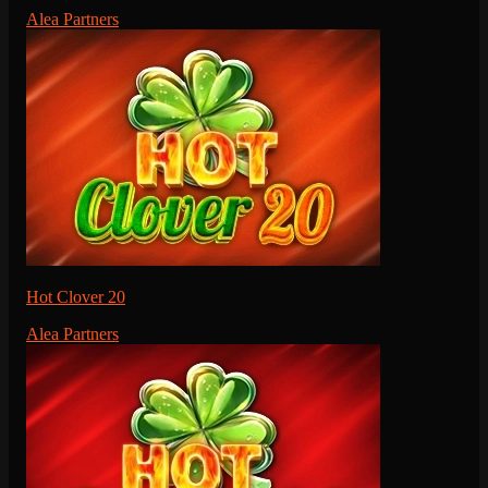
Alea Partners
Hot Clover 20
Alea Partners