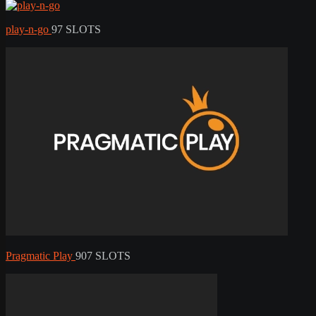
play-n-go
97 SLOTS
Pragmatic Play
907 SLOTS