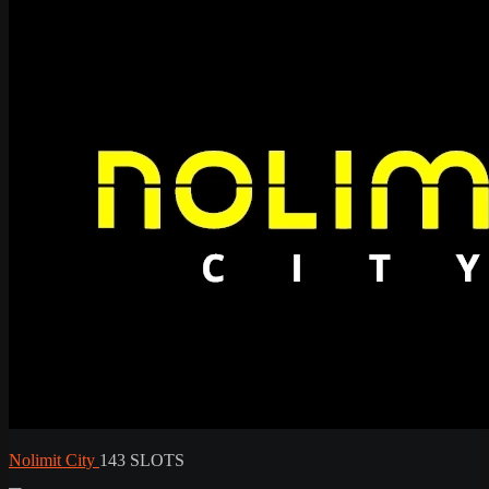
Nolimit City
143 SLOTS