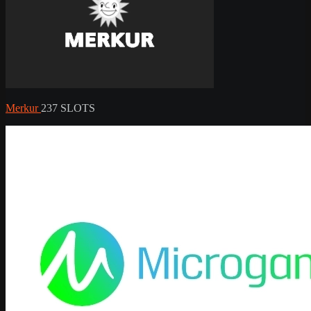
Merkur
237 SLOTS